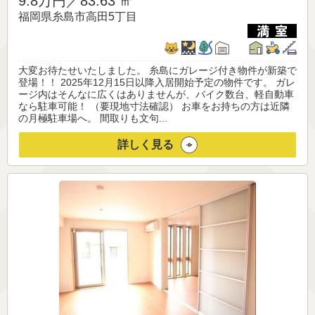
9.8万円／
83.63 ㎡
福岡県糸島市高田5丁目
大変お待たせいたしました。 糸島にガレージ付き物件が新築で
登場！！ 2025年12月15日以降入居開始予定の物件です。 ガレ
ージ内はそんなに広くはありませんが、バイク数台、軽自動車
なら駐車可能！ （要現地寸法確認） お車をお持ちの方は近隣
の月極駐車場へ。 間取りも文句...
詳しく見る