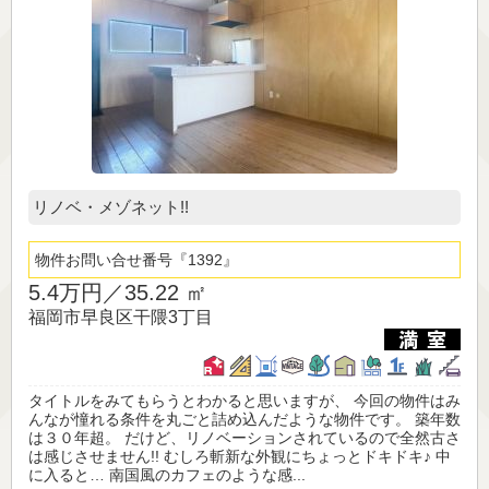
リノベ・メゾネット!!
物件お問い合せ番号
1392
5.4万円／
35.22 ㎡
福岡市早良区干隈3丁目
タイトルをみてもらうとわかると思いますが、 今回の物件はみ
んなが憧れる条件を丸ごと詰め込んだような物件です。 築年数
は３０年超。 だけど、リノベーションされているので全然古さ
は感じさせません!! むしろ斬新な外観にちょっとドキドキ♪ 中
に入ると… 南国風のカフェのような感...