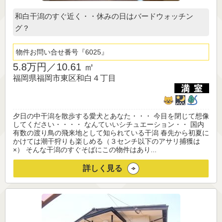
和白干潟のすぐ近く・・休みの日はバードウォッチン
グ？
物件お問い合せ番号
6025
5.8万円／
10.61 ㎡
福岡県福岡市東区和白４丁目
夕日の中干潟を散歩する愛犬とあなた・・・ 今目を閉じて想像
してください・・・・ なんていいシチュエーション・・ 国内
有数の渡り鳥の飛来地として知られている干潟 春先から初夏に
かけては潮干狩りも楽しめる（３センチ以下のアサリ捕獲は
×） そんな干潟のすぐそばにこの物件はあり...
詳しく見る