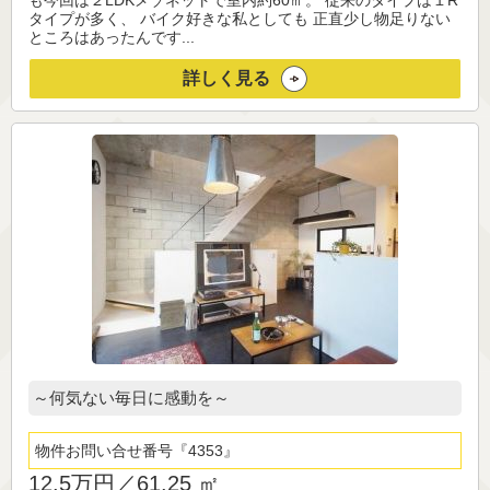
も今回は２LDKメゾネットで室内約60㎡。 従来のタイプは１R
タイプが多く、 バイク好きな私としても 正直少し物足りない
ところはあったんです...
詳しく見る
～何気ない毎日に感動を～
物件お問い合せ番号
4353
12.5万円／
61.25 ㎡