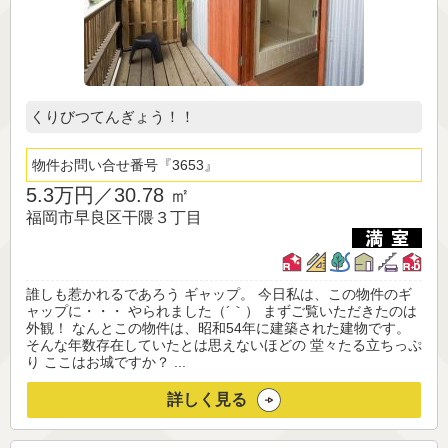
くりびつてんぎょう！！
物件お問い合せ番号
3653
5.3万円／
30.78 ㎡
福岡市早良区干隈３丁目
誰しも惹かれるであろう ギャップ。 今日私は、この物件のギ
ャップに・・・ やられました（´｀） まずご覧いただきたのは
外観！ なんとこの物件は、昭和54年に建築された建物です。
そんな年数存在していたとは思えないほどの 堂々たる立ちっぷ
り ここはお城ですか？ ...
詳しく見る