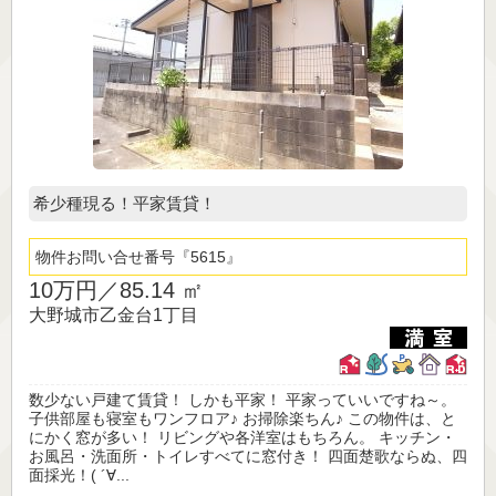
希少種現る！平家賃貸！
物件お問い合せ番号
5615
10万円／
85.14 ㎡
大野城市乙金台1丁目
数少ない戸建て賃貸！ しかも平家！ 平家っていいですね～。
子供部屋も寝室もワンフロア♪ お掃除楽ちん♪ この物件は、と
にかく窓が多い！ リビングや各洋室はもちろん。 キッチン・
お風呂・洗面所・トイレすべてに窓付き！ 四面楚歌ならぬ、四
面採光！( ´∀...