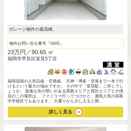
ガレージ物件の最高峰。
物件お問い合せ番号
5605
23万円／
90.65 ㎡
福岡市早良区室見5丁目
福岡屈指の人気沿線・空港線。 天神・博多・空港まで一本で行
けるという最大の強みですが、 その中で「室見駅」ご存じでし
ょうか。 急速な街の勢いがある西新エリアと西区エリアとの境
目のこの場所は、 ファミリー打ってつけかと。激戦人気の高取
中学校区でもあります。 大通りから少し入ると閑...
詳しく見る