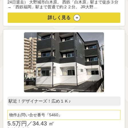
24日退去） 大野城市白木原。 西鉄「白木原」駅まで徒歩３分
→「西鉄福岡」駅まで普通で約２２分。 JR大野...
詳しく見る
駅近！デザイナーズ！広め１Ｋ♪
物件お問い合せ番号
5460
5.5万円／
34.43 ㎡