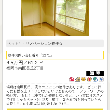
ペット可・リノベーション物件☆
物件お問い合せ番号
1271
6.5万円／
61.2 ㎡
福岡市南区長丘2丁目
場所は南区長丘。 高台の上にこの物件はあります。 どこに行
くにも坂を上り下りしないといけませんので、 フットワークの
軽い方、 もしくは車でしか移動しない!! と、いう方にオススメ
です!! しかもペット(小型犬、猫可 ２匹まで)を飼っていたら
尚良し!! このお部屋は掘り出し物です!!...