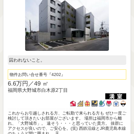
囚われないこと。
物件お問い合せ番号
4202
6.6万円／
49 ㎡
福岡県大野城市白木原2丁目
これからお引越しされる方、ご転勤で来られる方も ぜひ一度ご
検討して頂きたいお部屋がございます。 場所は福岡市から離
れ、「大野城市」。 遠そう・・・と思っていた貴方。 抜群に
アクセスが良いので、ご安心を。(笑) 西鉄沿線とJR鹿児島本線
のちょうど間に囲まれ、 天...