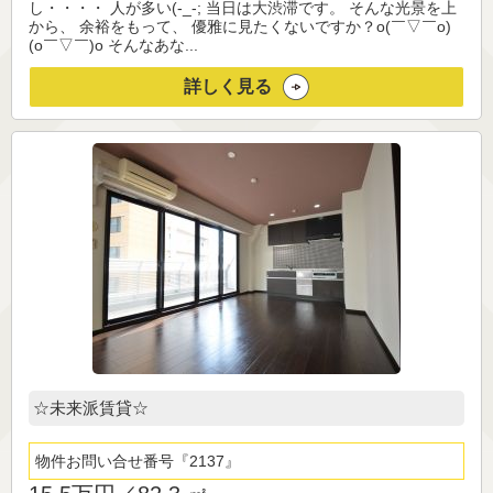
し・・・・ 人が多い(-_-; 当日は大渋滞です。 そんな光景を上
から、 余裕をもって、 優雅に見たくないですか？o(￣▽￣o)
(o￣▽￣)o そんなあな...
詳しく見る
☆未来派賃貸☆
物件お問い合せ番号
2137