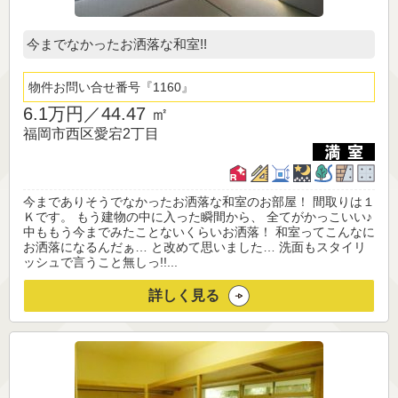
今までなかったお洒落な和室!!
物件お問い合せ番号
1160
6.1万円／
44.47 ㎡
福岡市西区愛宕2丁目
今までありそうでなかったお洒落な和室のお部屋！ 間取りは１
Ｋです。 もう建物の中に入った瞬間から、 全てがかっこいい♪
中ももう今までみたことないくらいお洒落！ 和室ってこんなに
お洒落になるんだぁ… と改めて思いました… 洗面もスタイリ
ッシュで言うこと無しっ!!...
詳しく見る