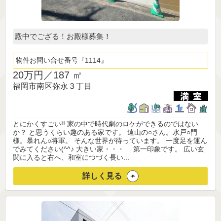
殿中でござる！お殿様募集！
物件お問い合せ番号
1114
20万円／
187 ㎡
福岡市南区弥永３丁目
とにかくすごい!! 家の中で時代劇のロケができるのではない
か？ と思うくらい趣のある家です。 遠山の○さん。水戸○門
様。暴れん○将軍。 そんな世界が待っています。 一度足を運ん
でみてください(^^♪ 大きい家・・・ 第一印象です。 広い玄
関に入ると右へ、和室につづく長い...
詳しく見る