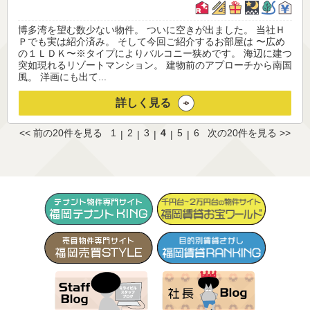
博多湾を望む数少ない物件。 ついに空きが出ました。 当社Ｈ
Ｐでも実は紹介済み。 そして今回ご紹介するお部屋は 〜広め
の１ＬＤＫ〜※タイプによりバルコニー狭めです。 海辺に建つ
突如現れるリゾートマンション。 建物前のアプローチから南国
風。 洋画にも出て...
詳しく見る
<< 前の20件を見る
1
2
3
4
5
6
次の20件を見る >>
|
|
|
|
|