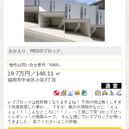
おかえり、REGOブロック。
物件お問い合せ番号
4960
19.7万円／
146.11 ㎡
福岡市中央区小笹3丁目
レゴブロックは絶対無くなりますよね！ 子供の頃は無くしすぎ
て何度絶望した事か...。 ですが、家の大掃除中などに 「えぇ
ぇぇ！！！こんなところに！！！」 って感じで見つかってびっ
くらポンっ！の無限ループ。 そんな感じでレゴブロックが帰っ
てきました。 見てくださいよこの外観...