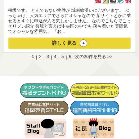
桜坂です。 とんでもない物件が 城南線沿いにございます。 ぶ
っちゃけ、人気エリアでさらにオシャなので 某サイトとかに乗
せるとすぐに申込が入る気しかしません。 なのでこちらでこっ
そりプレ紹介 桜坂と言えば中央区の中でも 落ち着いた雰囲気
でオシャレな雰囲気。 「お...
詳しく見る
1
2
3
4
5
6
次の20件を見る >>
|
|
|
|
|