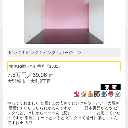
ピンク！ピンク！ピンク！バージョン
物件お問い合せ番号
1831
7.5万円／
69.06 ㎡
大野城市上大利2丁目
やってくれましたよ(驚) この広さでピンクを使うという大胆さ
(驚驚) １Ｒだったらわかるんですが・・・ 日本男児たるや ピ
ンクなど、けしからーーーん（怒） ・・・・・・と思っていた
のですが 部屋にずーっといると ピンクって意外に落ちつくん
ですね★ カワ...