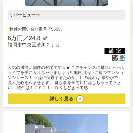
リバービュー☆
物件お問い合せ番号
5555
6万円／
24.8 ㎡
福岡市中央区清川２丁目
人気の川沿い物件の登場です☆★ このチャンスに是非川っぺり
ライフを手に入れちゃいましょう!! 那珂川沿いに建つマンショ
ンシリーズ！ 下流に位置するためか、川の流れは 緩やかで、
荒れた心を和ませます。 嫌な事を全て川に流しちゃって下さ
い！ 物件はミニミニ１ＬＤＫもどきって感...
詳しく見る