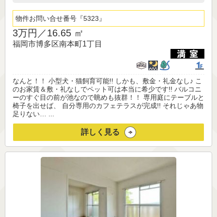
物件お問い合せ番号
5323
3万円／
16.65 ㎡
福岡市博多区南本町1丁目
なんと！！ 小型犬・猫飼育可能!! しかも、敷金・礼金なし♪ こ
のお家賃＆敷・礼なしでペット可は本当に希少です!! バルコニ
ーのすぐ目の前が池なので眺めも抜群！！ 専用庭にテーブルと
椅子を出せば、 自分専用のカフェテラスが完成!! それじゃあ物
足りない… ...
詳しく見る