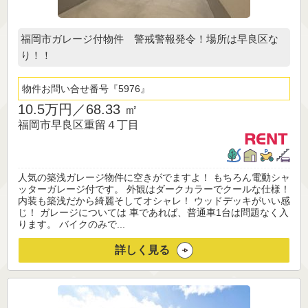
福岡市ガレージ付物件 警戒警報発令！場所は早良区な
り！！
物件お問い合せ番号
5976
10.5万円／
68.33 ㎡
福岡市早良区重留４丁目
人気の築浅ガレージ物件に空きがでますよ！ もちろん電動シャ
ッターガレージ付です。 外観はダークカラーでクールな仕様！
内装も築浅だから綺麗そしてオシャレ！ ウッドデッキがいい感
じ！ ガレージについては 車であれば、普通車1台は問題なく入
ります。 バイクのみで...
詳しく見る