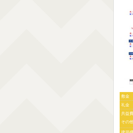
敷金
礼金
共益
その
建築