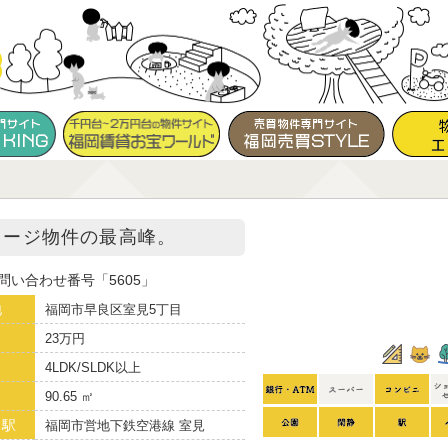
レージ物件の最高峰。
問い合わせ番号
5605
地
福岡市早良区室見5丁目
23万円
り
4LDK/SLDK以上
90.65 ㎡
り駅
福岡市営地下鉄空港線 室見