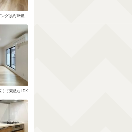
ングは約15畳。
広くて素敵なLDK