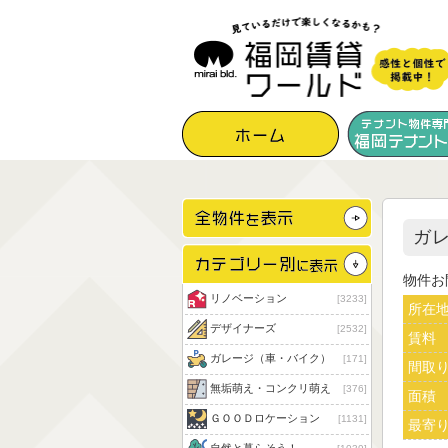
ガ
物件お
リノベーション
3233
所在
デザイナーズ
2532
賃料
ガレージ（車・バイク）
171
間取
無垢萌え・コンクリ萌え
376
面積
ＧＯＯＤロケーション
1131
最寄