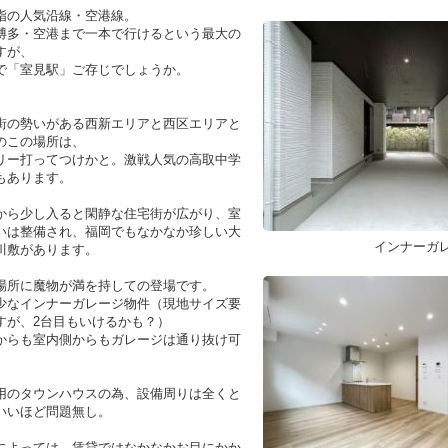
指の人気沿線・空港線。
博多・空港まで一本で行けるという最大の
すが、
で「室見駅」ご存じでしょうか。
街の勢いがある西新エリアと西区エリアと
のこの場所は、
リー打ってつけかと。激戦人気の高取中学
もあります。
から少し入ると閑静な住宅街が広がり、室
いは整備され、福岡でもなかなか珍しい大
インナーガ
川敷があります。
場所に魔物が満を持しての登場です。
少なインナーガレージ物件（現地サイズ要
すが、2台目もいけるかも？）
からも室内側からもガレージは通り抜け可
用のタウンハウスの為、設備周りは全くと
いいほど問題無し。
によっては、賃貸ではなかなかお目にかか