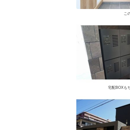
こ
宅配BOXも