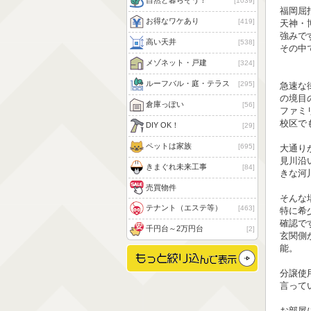
自然と暮らそう！
1039
福岡屈
お得なワケあり
419
天神・
強みで
高い天井
538
その中
メゾネット・戸建
324
ルーフバル・庭・テラス
295
急速な
の境目
倉庫っぽい
56
ファミ
校区で
DIY OK！
29
ペットは家族
695
大通り
見川沿
きまぐれ未来工事
84
きな河
売買物件
そんな
テナント（エステ等）
463
特に希
確認で
千円台～2万円台
2
玄関側
能。
分譲使
言って
お部屋