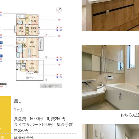
無し
1ヵ月
もちろん
費
共益費 5000円 町費250円
ライフサポート880円 集金手数
他
料220円
構造
軽量鉄骨造