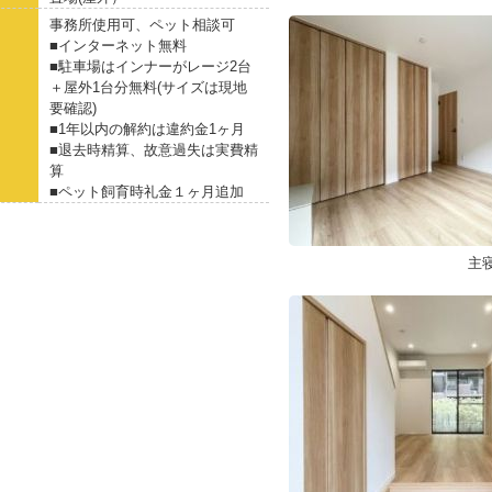
事務所使用可、ペット相談可
■インターネット無料
■駐車場はインナーがレージ2台
＋屋外1台分無料(サイズは現地
要確認)
■1年以内の解約は違約金1ヶ月
■退去時精算、故意過失は実費精
算
■ペット飼育時礼金１ヶ月追加
主