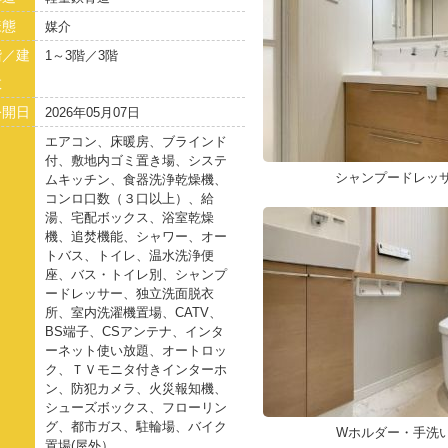
様態
媒介
階／建
1～3階／3階
数
公開日
2026年05月07日
エアコン、床暖房、ブラインド
付、敷地内ゴミ置き場、システ
シャンプードレッ
ムキッチン、食器洗浄乾燥機、
コンロ口数（３口以上）、給
湯、宅配ボックス、浴室乾燥
機、追焚機能、シャワー、オー
トバス、トイレ、温水洗浄便
座、バス・トイレ別、シャンプ
ードレッサー、独立洗面脱衣
所、室内洗濯機置場、CATV、
BS端子、CSアンテナ、インタ
ーネット使い放題、オートロッ
ク、ＴＶモニタ付きインターホ
ン、防犯カメラ、火災報知機、
シューズボックス、フローリン
グ、都市ガス、駐輪場、バイク
Wホルダー・手洗
置場(屋外）