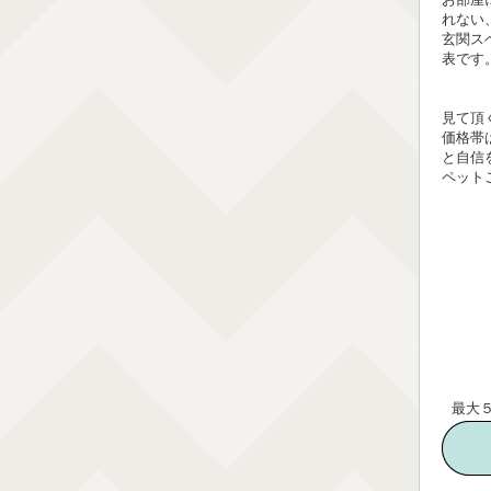
れない
玄関ス
表です
見て頂
価格帯
と自信
ペット
最大