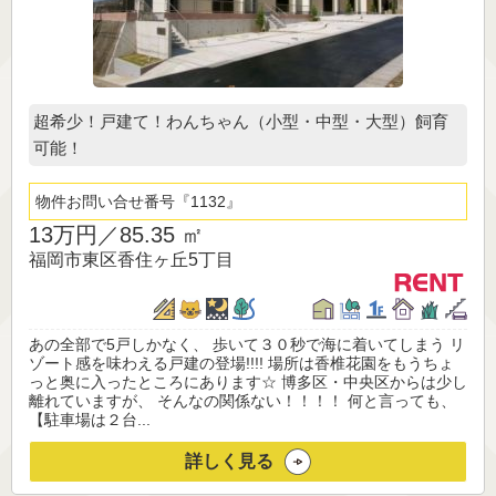
超希少！戸建て！わんちゃん（小型・中型・大型）飼育
可能！
物件お問い合せ番号
1132
13万円／
85.35 ㎡
福岡市東区香住ヶ丘5丁目
あの全部で5戸しかなく、 歩いて３０秒で海に着いてしまう リ
ゾート感を味わえる戸建の登場!!!! 場所は香椎花園をもうちょ
っと奥に入ったところにあります☆ 博多区・中央区からは少し
離れていますが、 そんなの関係ない！！！！ 何と言っても、
【駐車場は２台...
詳しく見る