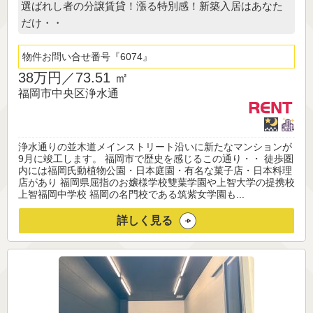
選ばれし者の分譲賃貸！漲る特別感！新築入居はあなた
だけ・・
物件お問い合せ番号
6074
38万円／
73.51 ㎡
福岡市中央区浄水通
浄水通りの並木道メインストリート沿いに新たなマンションが
9月に竣工します。 福岡市で歴史を感じるこの通り・・ 徒歩圏
内には福岡氏動植物公園・日本庭園・有名な菓子店・日本料理
店があり 福岡県屈指のお嬢様学校雙葉学園や上智大学の提携校
上智福岡中学校 福岡の名門校である筑紫女学園も...
詳しく見る