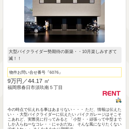
大型バイクライダー勢期待の新築・・10月楽しみすぎて
滅！！
物件お問い合せ番号
6076
9万円／
44.17 ㎡
福岡県春日市須玖南５丁目
今の時点で伝えれる事はあまりない・・・ ただ、情報は伝えた
い・・大型バイクライダーに伝えたい バイクガレージはそこそ
こあれど、実際見に行ってみると 「小型・・頑張って中型まで
しか入らねーなコレ・・にゃおだね」 そんな風になりたくない