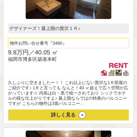
デザイナーズ！最上階の贅沢１Ｒ♪
物件お問い合せ番号
3480
9.8万円／
40.05 ㎡
福岡市博多区築港本町
久しぶりに空きましたー！！ これ以上にない贅沢な1Ｒ部屋の
ご紹介です♪ 1Ｒと言っても なんと！40 ㎡超えで広々空間が広
がっています☆ 内装は白・黒で統一されており シックでホテ
ルの様な仕上がりですよ♪ 最上階ならではの特典のバルコニー
ですが こちらの物件は3面バルコニー...
詳しく見る