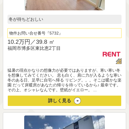
冬が待ちどおしい
物件お問い合せ番号
5732
10.2万円／
39.8 ㎡
福岡市博多区東比恵2丁目
猛暑の現在かなりの想像力が必要ではありますが、寒い寒い冬
を想像してみてください。 息も白く、肩に力が入るような寒い
冬のある日、足早に自宅へ帰る リビング。。。そこは暖かな楽
園 だって床暖房があなたの帰りを待っているから♪ 最幸です。
その上、オシャレなんです。壁紙がイエロー。 ...
詳しく見る