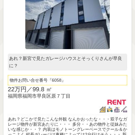
あれ？新宮で見たガレージハウスとそっくりさんが早良
に？
物件お問い合せ番号
6058
22万円／
99.8 ㎡
福岡県福岡市早良区原７丁目
あれ？どこかで見たこんな外観 なんかおったな・・・双子なガ
レージ物件が新宮あたりに・・・ 多分・・あの物件と従妹みた
いな感じか・・？ 内装はモノトーングレーベースでクール＆か
っこよく 縦長ガレージは車種によっては2台行けそう・・・ 新