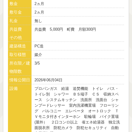
敷金
2ヵ月
敷引金
2ヵ月
礼金
無し
共益費
共益費 5,000円 町費 月額300円
その他
建築構造
PC造
取引様態
媒介
所在階／建
3/5
物階数
情報公開日
2026年06月04日
設備
プロパンガス 給湯 追焚機能 トイレ バス・
トイレ別 シャワー ＢＳ端子 ＣＳ 収納スペ
ース システムキッチン 洗面所 洗面台 シャ
ンプードレッサー 室内洗濯機置場 フローリン
グ バルコニー エレベータ オートロック Ｔ
Ｖモニタ付きインターホン 駐輪場 バイク置場
(屋外） ２口コンロ以上 省エネ給湯器 独立洗
面脱衣所 防犯カメラ 防犯セキュリティ 自動