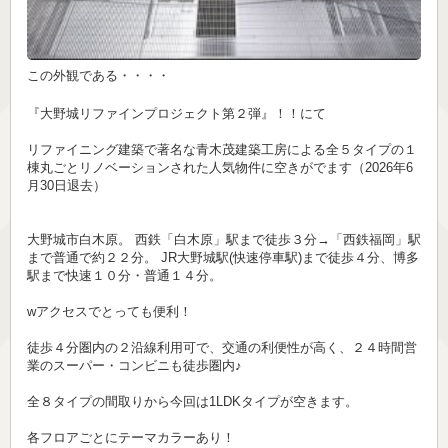
この外観である・・・・
『大野城リファインプロジェクト第２弾』！！にて
リファイニング建築で著名な青木茂建築工房による全５タイプの１
棟丸ごとリノベーションされた人気物件に空きがでます（2026年6
月30日退去）
大野城市白木原。 西鉄「白木原」駅まで徒歩３分→「西鉄福岡」駅
まで普通で約２２分。 JR大野城駅(快速停車駅)まで徒歩４分、博多
駅まで快速１０分・普通１４分。
wアクセスでとっても便利！
徒歩４分圏内の２沿線利用可で、交通の利便性が高く、２４時間営
業のスーパー・コンビニも徒歩圏内♪
全８タイプの間取りから今回は1LDKタイプが空きます。
各フロアごとにテーマカラーあり！