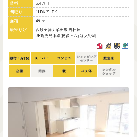
賃料
6.4万円
間取り
1LDK/SLDK
面積
49 ㎡
最寄り駅
西鉄天神大牟田線 春日原
JR鹿児島本線(博多～八代) 大野城