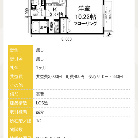
敷金
無し
敷引金
無し
礼金
1ヶ月
共益費
共益費3,000円 町費400円 安心サポート880円
その他
償却
実費
建築構造
LGS造
取引様態
媒介
所在階／建
1/2
物階数