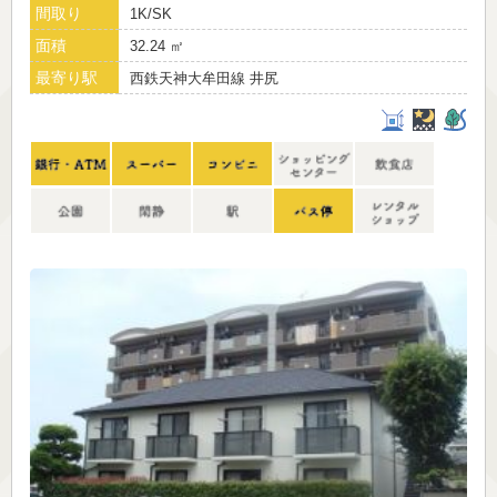
間取り
1K/SK
面積
32.24 ㎡
最寄り駅
西鉄天神大牟田線 井尻