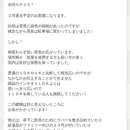
水回りナイス！
２月退去予定のお部屋になります。
以前は背景に緑色の稲穂があったのですが
残念ながら現在は駐車場に変わってしまいました↓
しかし！
相変わらず良い景色が広がっています。
場所柄か 部屋を使用する方も良い方が多く
室内は良好な状態を保っていました。
普通の１ＤＫや１Ｋと比較して相当広いのですが
なかなかお伝えすることができません
雑誌のインチキ１ＬＤＫよりは
思いっきり広いので
１ＬＤＫを探している人も挑戦してください！
この建物は目に見えないところに
お金がかかっています♪
例えば、床下に防音のためにラバーを敷き詰めていたり
給湯器がファミリー向けの２３号が付いていたり