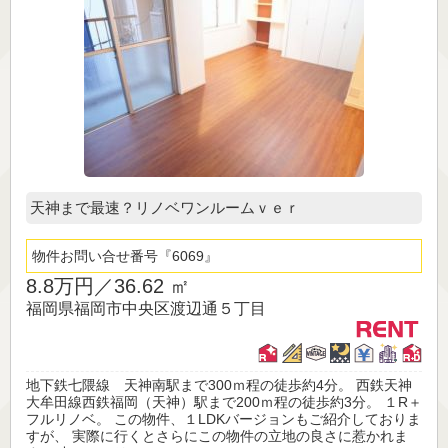
天神まで最速？リノベワンルームｖｅｒ
物件お問い合せ番号
6069
8.8万円／
36.62 ㎡
福岡県福岡市中央区渡辺通５丁目
地下鉄七隈線 天神南駅まで300ｍ程の徒歩約4分。 西鉄天神
大牟田線西鉄福岡（天神）駅まで200ｍ程の徒歩約3分。 １R＋
フルリノベ。 この物件、１LDKバージョンもご紹介しておりま
すが、 実際に行くとさらにこの物件の立地の良さに惹かれま