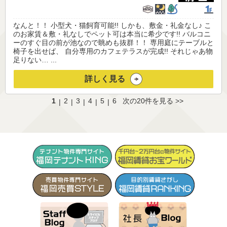
なんと！！ 小型犬・猫飼育可能!! しかも、敷金・礼金なし♪ こ
のお家賃＆敷・礼なしでペット可は本当に希少です!! バルコニ
ーのすぐ目の前が池なので眺めも抜群！！ 専用庭にテーブルと
椅子を出せば、 自分専用のカフェテラスが完成!! それじゃあ物
足りない… ...
詳しく見る
1
2
3
4
5
6
次の20件を見る >>
|
|
|
|
|