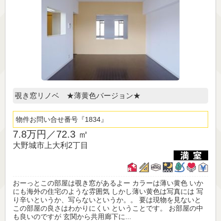
覗き窓リノベ ★薄黄色バージョン★
物件お問い合せ番号
1834
7.8万円／
72.3 ㎡
大野城市上大利2丁目
おーっとこの部屋は覗き窓があるよー カラーは薄い黄色 いか
にも海外の住宅のような雰囲気 しかし薄い黄色は写真には 写
り辛いというか、写らないというか。。 要は現物を見ないと
この部屋の良さはわかりにくい ということです。 お部屋の中
も良いのですが 玄関から共用廊下に...