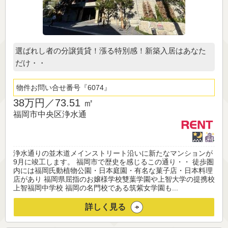
選ばれし者の分譲賃貸！漲る特別感！新築入居はあなた
だけ・・
物件お問い合せ番号
6074
38万円／
73.51 ㎡
福岡市中央区浄水通
浄水通りの並木道メインストリート沿いに新たなマンションが
9月に竣工します。 福岡市で歴史を感じるこの通り・・ 徒歩圏
内には福岡氏動植物公園・日本庭園・有名な菓子店・日本料理
店があり 福岡県屈指のお嬢様学校雙葉学園や上智大学の提携校
上智福岡中学校 福岡の名門校である筑紫女学園も...
詳しく見る