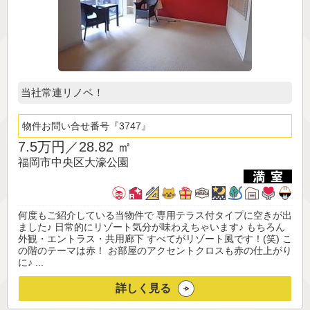
当社常連リノベ！
物件お問い合せ番号
3747
7.5万円／
28.82 ㎡
福岡市中央区大濠公園
何度もご紹介している当物件で 専用テラス付タイプに空きが出
ました♪ 日常的にリゾート気分が味わえちゃいます♪ もちろん
外観・エントラス・共用廊下 すべてがリゾート風です！(笑) こ
の階のテーマは赤！ お部屋のアクセントクロスも赤の仕上がり
に♪ ...
詳しく見る