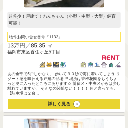
超希少！戸建て！わんちゃん（小型・中型・大型）飼育
可能！
物件お問い合せ番号
1132
13万円／
85.35 ㎡
福岡市東区香住ヶ丘5丁目
あの全部で5戸しかなく、 歩いて３０秒で海に着いてしまう リ
ゾート感を味わえる戸建の登場!!!! 場所は香椎花園をもうちょ
っと奥に入ったところにあります☆ 博多区・中央区からは少し
離れていますが、 そんなの関係ない！！！！ 何と言っても、
【駐車場は２台...
詳しく見る