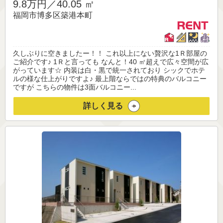
9.8万円／
40.05 ㎡
福岡市博多区築港本町
久しぶりに空きましたー！！ これ以上にない贅沢な1Ｒ部屋の
ご紹介です♪ 1Ｒと言っても なんと！40 ㎡超えで広々空間が広
がっています☆ 内装は白・黒で統一されており シックでホテ
ルの様な仕上がりですよ♪ 最上階ならではの特典のバルコニー
ですが こちらの物件は3面バルコニー...
詳しく見る