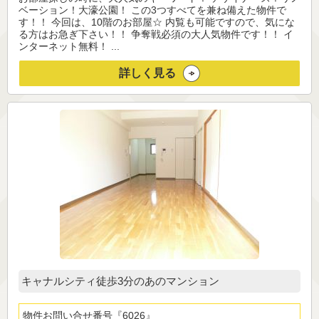
ベーション！大濠公園！ この3つすべてを兼ね備えた物件で
す！！ 今回は、10階のお部屋☆ 内覧も可能ですので、気にな
る方はお急ぎ下さい！！ 争奪戦必須の大人気物件です！！ イ
ンターネット無料！ ...
詳しく見る
キャナルシティ徒歩3分のあのマンション
物件お問い合せ番号
6026