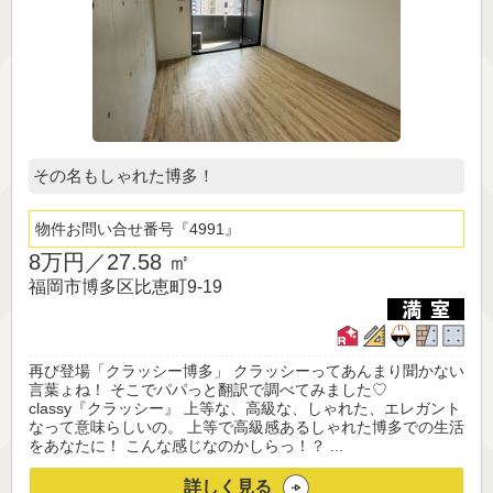
その名もしゃれた博多！
物件お問い合せ番号
4991
8万円／
27.58 ㎡
福岡市博多区比恵町9-19
再び登場「クラッシー博多」 クラッシーってあんまり聞かない
言葉ょね！ そこでパパっと翻訳で調べてみました♡
classy『クラッシー』 上等な、高級な、しゃれた、エレガント
なって意味らしいの。 上等で高級感あるしゃれた博多での生活
をあなたに！ こんな感じなのかしらっ！？ ...
詳しく見る