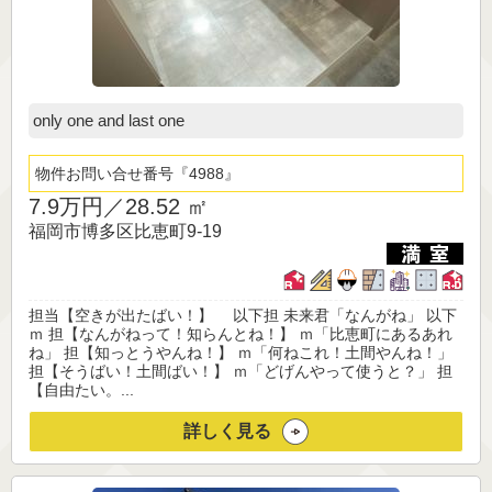
only one and last one
物件お問い合せ番号
4988
7.9万円／
28.52 ㎡
福岡市博多区比恵町9-19
担当【空きが出たばい！】 以下担 未来君「なんがね」 以下
ｍ 担【なんがねって！知らんとね！】 ｍ「比恵町にあるあれ
ね」 担【知っとうやんね！】 ｍ「何ねこれ！土間やんね！」
担【そうばい！土間ばい！】 ｍ「どげんやって使うと？」 担
【自由たい。...
詳しく見る