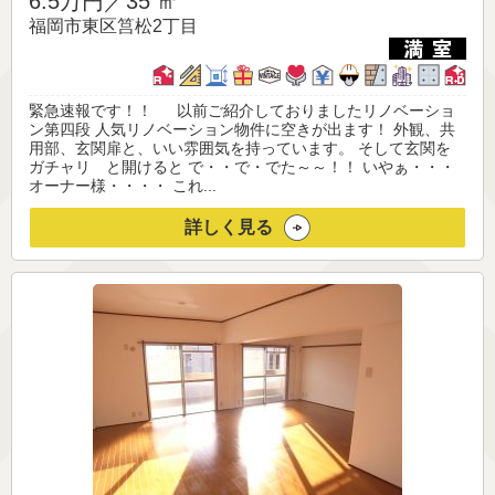
6.5万円／
35 ㎡
福岡市東区筥松2丁目
緊急速報です！！ 以前ご紹介しておりましたリノベーショ
ン第四段 人気リノベーション物件に空きが出ます！ 外観、共
用部、玄関扉と、いい雰囲気を持っています。 そして玄関を
ガチャリ と開けると で・・で・でた～～！！ いやぁ・・・
オーナー様・・・・ これ...
詳しく見る