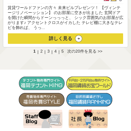
賃貸ワールドファンの方々 未来ビルプレゼンツ！ 【ヴィンテ
ージリノベーッション】 のお部屋に空きが出ました 玄関ドア
を開けた瞬間からドーンっっっと、 シック雰囲気のお部屋が広
がります♪ アクセントクロスがイカした テレビ棚に大きなテレ
ビを飾れば、 うっ...
詳しく見る
1
2
3
4
5
次の20件を見る >>
|
|
|
|