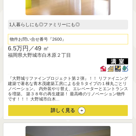
1人暮らしにも◎ファミリーにも◎
物件お問い合せ番号
2600
6.5万円／
49 ㎡
福岡県大野城市白木原２丁目
『大野城リファインプロジェクト第２弾』！！ リファイニング
建築で著名な青木茂建築工房による全５タイプの１棟丸ごとリ
ノベーション。 内外装やり替え、エレベーターとエントランス
を増築。 築３８年の再生建築！ 最高峰のリノベーション物件
です！！！ 大野城市白木...
詳しく見る