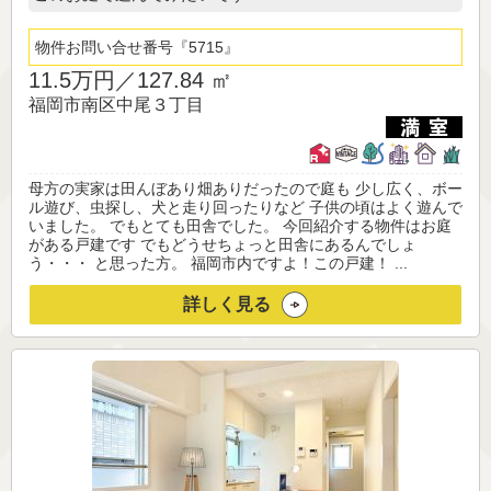
物件お問い合せ番号
5715
11.5万円／
127.84 ㎡
福岡市南区中尾３丁目
母方の実家は田んぼあり畑ありだったので庭も 少し広く、ボー
ル遊び、虫探し、犬と走り回ったりなど 子供の頃はよく遊んで
いました。 でもとても田舎でした。 今回紹介する物件はお庭
がある戸建です でもどうせちょっと田舎にあるんでしょ
う・・・ と思った方。 福岡市内ですよ！この戸建！ ...
詳しく見る