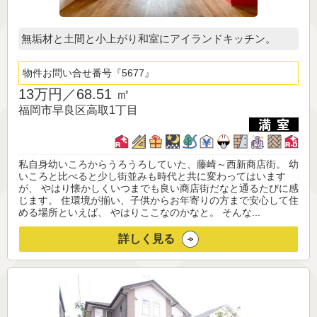
無垢材と土間と小上がり和室にアイランドキッチン。
物件お問い合せ番号
5677
13万円／
68.51 ㎡
福岡市早良区高取1丁目
私自身幼いころからうろうろしていた、藤崎～西新商店街。 幼
いころと比べると少し街並みも時代と共に変わってはいます
が、 やはり懐かしくいつまでも良い商店街だなと通るたびに感
じます。 住環境が揃い、子供からお年寄りの方まで安心して住
める場所といえば、 やはりここなのかなと。 そんな...
詳しく見る