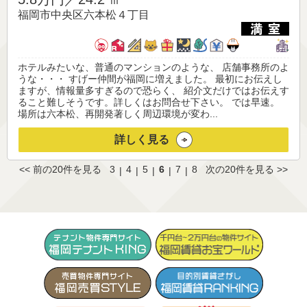
福岡市中央区六本松４丁目
ホテルみたいな、普通のマンションのような、 店舗事務所のよ
うな・・・ すげー仲間が福岡に増えました。 最初にお伝えし
ますが、情報量多すぎるので恐らく、 紹介文だけではお伝えす
ること難しそうです。詳しくはお問合せ下さい。 では早速。
場所は六本松、再開発著しく周辺環境が変わ...
詳しく見る
<< 前の20件を見る
3
4
5
6
7
8
次の20件を見る >>
|
|
|
|
|