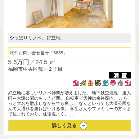
やっぱりリノベ。好立地。
物件お問い合せ番号
5685
5.6万円／
24.5 ㎡
福岡市中央区荒戸２丁目
好立地に嬉しいリノベ仲間が増えました。 地下鉄空港線 唐人
町～大濠公園のちょうど間。 自転車で天神は余裕圏内。 ふら
っと大名を散歩しながらでも良し。 なんといっても大濠公園な
んて大通りを渡ればいける事。 学生さんやファミリーの方々ま
で住まれており、住環境よく、 ...
詳しく見る