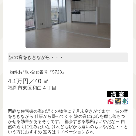
波の音をききながら・・・
物件お問い合せ番号
5723
4.1万円／
40 ㎡
福岡市東区和白４丁目
閑静な住宅街の海の近くの物件に７月末空きがでます！ 波の音
をききながら 仕事から帰ってくる 波の音には心を癒し落ちつ
かせる効果があるそうです。 都会すぎる場所はいやだなー 自
然の近くに住みたいな けれども駅から遠いのもいやだな・・と
いう方におすすめ 室内はリノベーションされ...