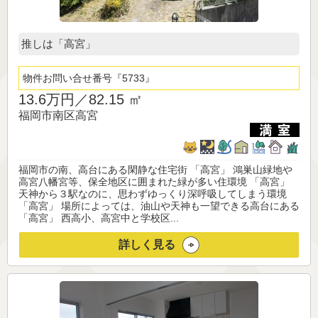
推しは「高宮」
物件お問い合せ番号
5733
13.6万円／
82.15 ㎡
福岡市南区高宮
福岡市の南、高台にある閑静な住宅街 「高宮」 鴻巣山緑地や
高宮八幡宮等、保全地区に囲まれた緑が多い住環境 「高宮」
天神から３駅なのに、思わずゆっくり深呼吸してしまう環境
「高宮」 場所によっては、油山や天神も一望できる高台にある
「高宮」 西高小、高宮中と学校区...
詳しく見る