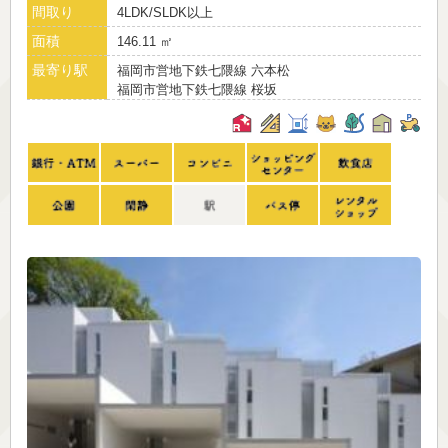
間取り
4LDK/SLDK以上
面積
146.11 ㎡
最寄り駅
福岡市営地下鉄七隈線 六本松
福岡市営地下鉄七隈線 桜坂