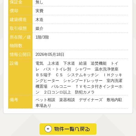
保証金
無し
償却
実費
建築構造
木造
取引様態
媒介
所在階／建
1階/3階
物階数
情報公開日
2026年05月18日
設備
電気 上水道 下水道 給湯 追焚機能 トイ
レ バス・トイレ別 シャワー 温水洗浄便座
ＢＳ端子 ＣＳ システムキッチン ＩＨクッキ
ングヒーター シャンプードレッサー 室内洗濯
機置場 バルコニー ＴＶモニタ付きインターホ
ン ２口コンロ以上 防犯カメラ
備考
ペット相談 楽器相談 デザイナーズ 敷地内駐
車場あり