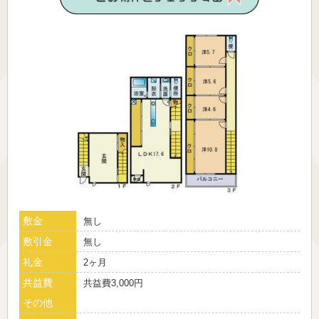
敷金
無し
敷引金
無し
礼金
2ヶ月
共益費
共益費3,000円
その他