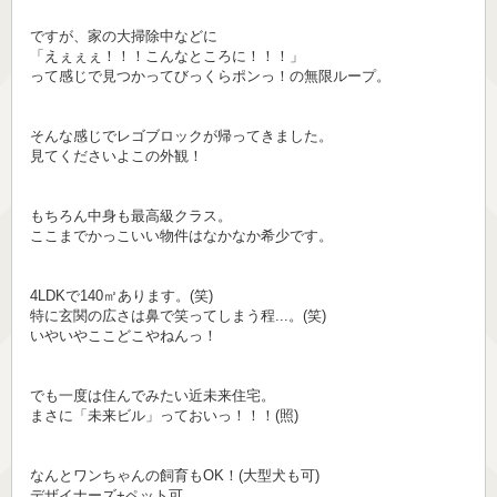
ですが、家の大掃除中などに
「えぇぇぇ！！！こんなところに！！！」
って感じで見つかってびっくらポンっ！の無限ループ。
そんな感じでレゴブロックが帰ってきました。
見てくださいよこの外観！
もちろん中身も最高級クラス。
ここまでかっこいい物件はなかなか希少です。
4LDKで140㎡あります。(笑)
特に玄関の広さは鼻で笑ってしまう程...。(笑)
いやいやここどこやねんっ！
でも一度は住んでみたい近未来住宅。
まさに「未来ビル」っておいっ！！！(照)
なんとワンちゃんの飼育もOK！(大型犬も可)
デザイナーズ+ペット可