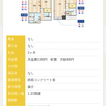
敷金
なし
敷引金
なし
礼金
2ヶ月
共益費
共益費3,000円 町費 月額400円
その他
保証金
なし
建築構造
鉄筋コンクリート造
取引様態
媒介
所在階／建
1.2/2階建
物階数