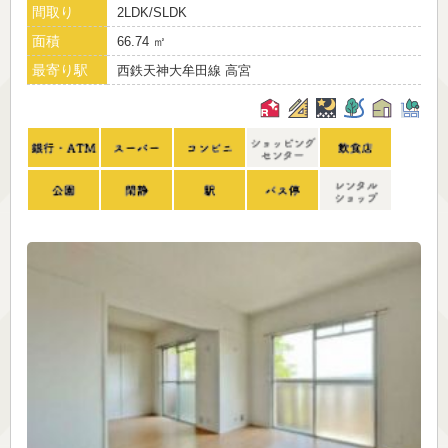
間取り
2LDK/SLDK
面積
66.74 ㎡
最寄り駅
西鉄天神大牟田線 高宮