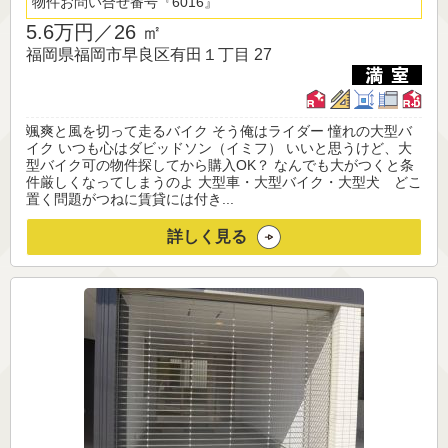
物件お問い合せ番号
6016
5.6万円／
26 ㎡
福岡県福岡市早良区有田１丁目 27
颯爽と風を切って走るバイク そう俺はライダー 憧れの大型バ
イク いつも心はダビッドソン（イミフ） いいと思うけど、大
型バイク可の物件探してから購入OK？ なんでも大がつくと条
件厳しくなってしまうのよ 大型車・大型バイク・大型犬 どこ
置く問題がつねに賃貸には付き...
詳しく見る