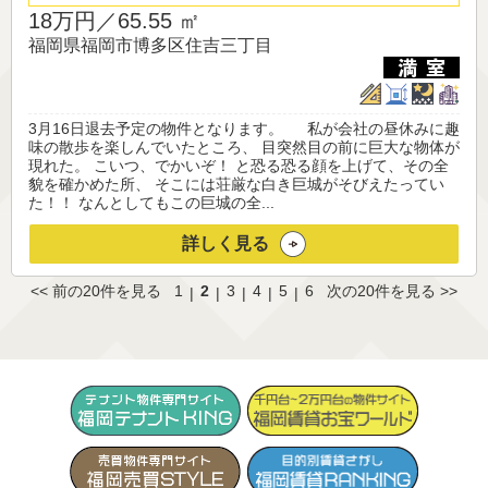
18万円／
65.55 ㎡
福岡県福岡市博多区住吉三丁目
3月16日退去予定の物件となります。 私が会社の昼休みに趣
味の散歩を楽しんでいたところ、 目突然目の前に巨大な物体が
現れた。 こいつ、でかいぞ！ と恐る恐る顔を上げて、その全
貌を確かめた所、 そこには荘厳な白き巨城がそびえたってい
た！！ なんとしてもこの巨城の全...
詳しく見る
<< 前の20件を見る
1
2
3
4
5
6
次の20件を見る >>
|
|
|
|
|