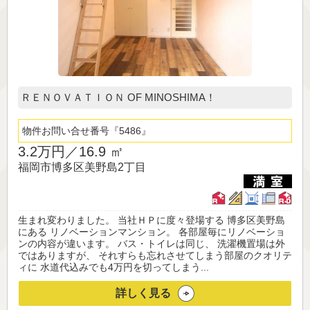
ＲＥＮＯＶＡＴＩＯＮ OF MINOSHIMA！
物件お問い合せ番号
5486
3.2万円／
16.9 ㎡
福岡市博多区美野島2丁目
生まれ変わりました。 当社ＨＰに度々登場する 博多区美野島
にある リノベーションマンション。 各部屋毎にリノベーショ
ンの内容が違います。 バス・トイレは同じ、 洗濯機置場は外
ではありますが、 それすらも忘れさせてしまう部屋のクオリテ
ィに 水道代込みでも4万円を切ってしまう...
詳しく見る