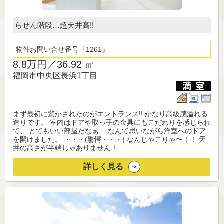
らせん階段…超天井高!!
物件お問い合せ番号
1261
8.8万円／
36.92 ㎡
福岡市中央区長浜1丁目
まず最初に驚かされたのがエントランス!! かなり高級感溢れる
造りです。 室内はドアや取っ手の金具にもこだわりを感じられ
て、 とてもいい部屋だなぁ… なんて思いながら洋室へのドア
を開けました。 ・・・(驚愕・・・) なんじゃこりゃ〜！！ 天
井の高さが半端じゃありません！ ...
詳しく見る