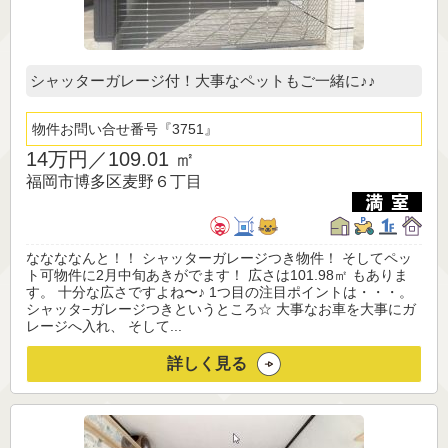
シャッターガレージ付！大事なペットもご一緒に♪♪
物件お問い合せ番号
3751
14万円／
109.01 ㎡
福岡市博多区麦野６丁目
ななななんと！！ シャッターガレージつき物件！ そしてペッ
ト可物件に2月中旬あきがでます！ 広さは101.98㎡ もありま
す。 十分な広さですよね〜♪ 1つ目の注目ポイントは・・・。
シャッタ−ガレージつきというところ☆ 大事なお車を大事にガ
レージへ入れ、 そして...
詳しく見る