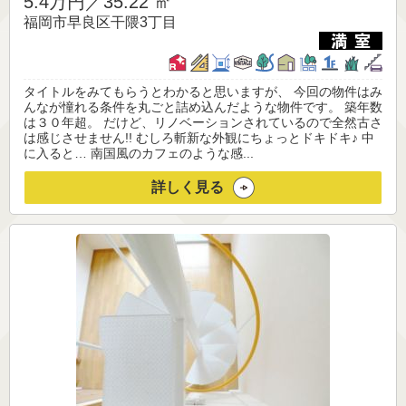
5.4万円／
35.22 ㎡
福岡市早良区干隈3丁目
タイトルをみてもらうとわかると思いますが、 今回の物件はみ
んなが憧れる条件を丸ごと詰め込んだような物件です。 築年数
は３０年超。 だけど、リノベーションされているので全然古さ
は感じさせません!! むしろ斬新な外観にちょっとドキドキ♪ 中
に入ると… 南国風のカフェのような感...
詳しく見る