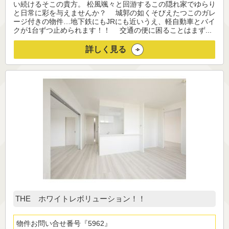
い続けるそこの貴方。 松風颯々と回游するこの隠れ家でゆらり
と日常に彩を与えませんか？ 城郭の如くそびえたつこのガレ
ージ付きの物件…地下鉄にもJRにも近いうえ、軽自動車とバイ
クが1台ずつ止められます！！ 交通の便に困ることはまず...
詳しく見る
THE ホワイトレボリューション！！
物件お問い合せ番号
5962