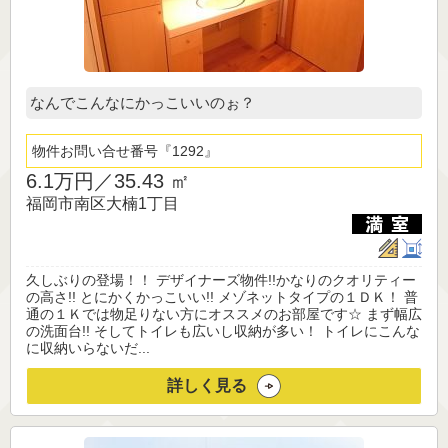
なんでこんなにかっこいいのぉ？
物件お問い合せ番号
1292
6.1万円／
35.43 ㎡
福岡市南区大楠1丁目
久しぶりの登場！！ デザイナーズ物件!!かなりのクオリティー
の高さ!! とにかくかっこいい!! メゾネットタイプの１ＤＫ！ 普
通の１Ｋでは物足りない方にオススメのお部屋です☆ まず幅広
の洗面台!! そしてトイレも広いし収納が多い！ トイレにこんな
に収納いらないだ...
詳しく見る