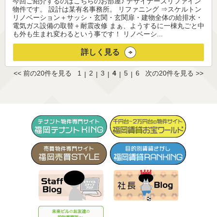
今回ご紹介するのはこちらのお部屋♪ デザイナーズリファイン
物件です。 設計は某有名事務所。 リファニング ⇒スケルトン
リノベーション＋サッシ・玄関・玄関扉・建物全体の給排水・
電気ガス設備の取替＋耐震改修 まぁ、ようするに一棟丸ごと中
も外も生まれ変わるという事です！ リノベーシ...
詳しく見る
<< 前の20件を見る
1
2
3
4
5
6
次の20件を見る >>
|
|
|
|
|