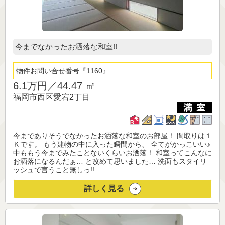
今までなかったお洒落な和室!!
物件お問い合せ番号
1160
6.1万円／
44.47 ㎡
福岡市西区愛宕2丁目
今までありそうでなかったお洒落な和室のお部屋！ 間取りは１
Ｋです。 もう建物の中に入った瞬間から、 全てがかっこいい♪
中ももう今までみたことないくらいお洒落！ 和室ってこんなに
お洒落になるんだぁ… と改めて思いました… 洗面もスタイリ
ッシュで言うこと無しっ!!...
詳しく見る