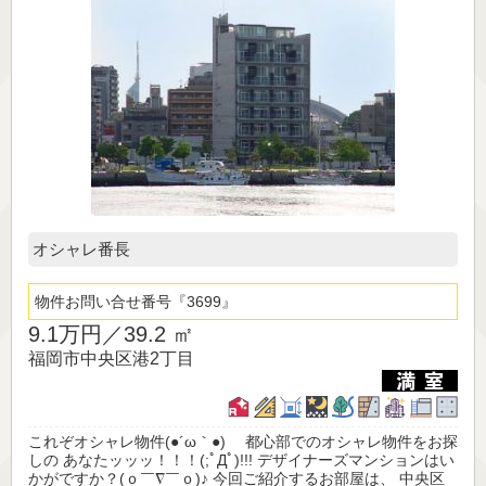
オシャレ番長
物件お問い合せ番号
3699
9.1万円／
39.2 ㎡
福岡市中央区港2丁目
これぞオシャレ物件(●´ω｀●)ゞ 都心部でのオシャレ物件をお探
しの あなたッッッ！！！(;ﾟДﾟ)!!! デザイナーズマンションはい
かがですか？(ｏ￣∇￣ｏ)♪ 今回ご紹介するお部屋は、 中央区