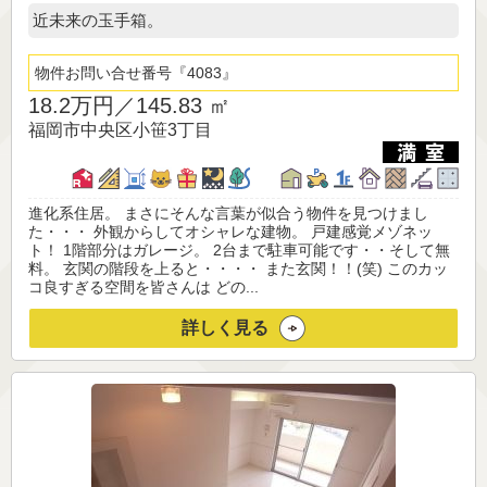
近未来の玉手箱。
物件お問い合せ番号
4083
18.2万円／
145.83 ㎡
福岡市中央区小笹3丁目
進化系住居。 まさにそんな言葉が似合う物件を見つけまし
た・・・ 外観からしてオシャレな建物。 戸建感覚メゾネッ
ト！ 1階部分はガレージ。 2台まで駐車可能です・・そして無
料。 玄関の階段を上ると・・・・ また玄関！！(笑) このカッ
コ良すぎる空間を皆さんは どの...
詳しく見る