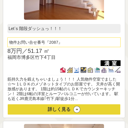
Let`s 階段ダッシュっ！！！
物件お問い合せ番号
2087
8万円／
51.17 ㎡
福岡市博多区竹下4丁目
筋持久力を鍛えちゃいましょう！！！ 人気物件空室でました
☆〜 1ＬＤＫのメゾネットタイプのお部屋です。 天井が高く開
放感があります。 1階は約15帖のＬＤＫでカウンターキッチ
ン！ 2階は6帖の洋室とルーフバルコニーが付いています。 駅
も近くJR鹿児島本線｢竹下｣駅徒歩1分...
詳しく見る