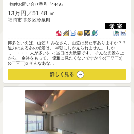
物件お問い合せ番号
4449
13万円／
51.48 ㎡
福岡市博多区冷泉町
博多といえば、山笠！ みなさん、山笠は見た事ありますか？？
迫力のあるあの光景は、 早朝にしか見られません。 しか
し・・・・ 人が多い(-_-; 当日は大渋滞です。 そんな光景を上
から、 余裕をもって、 優雅に見たくないですか？o(￣▽￣o)
(o￣▽￣)o そんなあな...
詳しく見る