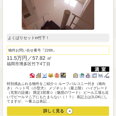
よくばりセットin竹下！
物件お問い合せ番号
2288
11.5万円／
57.82 ㎡
福岡市博多区竹下4丁目
特別感あふれる物件をご紹介☆ ルーフバルコニー付き（南向
き） ペット可（小型犬） メゾネット（最上階） ハイグレード
（充実の設備） 限定1部屋☆（魅惑のワード） ビール工場も近
いでビールマニアにもたまらない（！？） 表記上は2LDKにし
てますが、一番上は表記...
詳しく見る