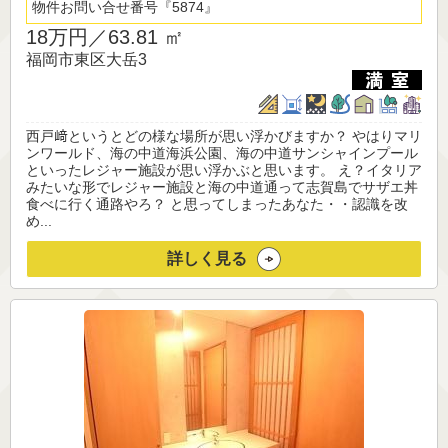
物件お問い合せ番号
5874
18万円／
63.81 ㎡
福岡市東区大岳3
西戸﨑というとどの様な場所が思い浮かびますか？ やはりマリ
ンワールド、海の中道海浜公園、海の中道サンシャインプール
といったレジャー施設が思い浮かぶと思います。 え？イタリア
みたいな形でレジャー施設と海の中道通って志賀島でサザエ丼
食べに行く通路やろ？ と思ってしまったあなた・・認識を改
め...
詳しく見る