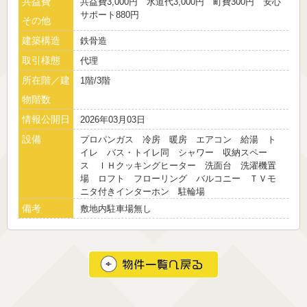
共益費
共益費3,000円 水道代3,000円 町費300円 安心
サポート880円
その他
建築構造
鉄骨造
取引様態
代理
所在階／建
1階/3階
物階数
情報公開日
2026年03月03日
設備
プロパンガス 冷房 暖房 エアコン 給湯 ト
イレ バス・トイレ同 シャワー 収納スペー
ス ＩＨクッキングヒーター 洗面台 洗濯機置
場 ロフト フローリング バルコニー ＴＶモ
ニタ付きインターホン 駐輪場
備考
敷地内駐車場無し