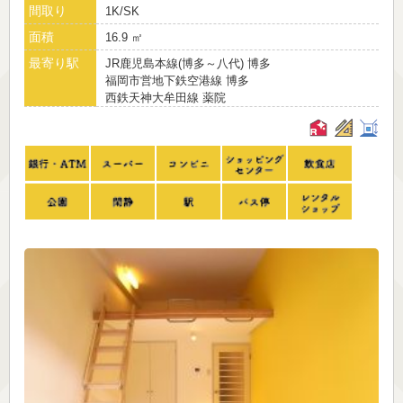
間取り
1K/SK
面積
16.9 ㎡
最寄り駅
JR鹿児島本線(博多～八代) 博多
福岡市営地下鉄空港線 博多
西鉄天神大牟田線 薬院