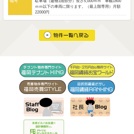
備考
駐車場（建物1階部分）長さ5,000ｍｍ 車幅1800
ｍｍ以下の車両に限ります。（最上階専用）月額
22000円