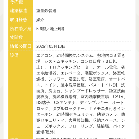
その他
建築構造
重量鉄骨造
取引様態
媒介
所在階／建
5-6階／地上6階
物階数
情報公開日
2026年03月18日
設備
エアコン、24時間換気システム、敷地内ゴミ置き
場、システムキッチン、コンロ口数（３口以
上）、ＩＨクッキングヒーター、オール電化、省
エネ給湯器、エレベータ、宅配ボックス、浴室乾
燥機、シャワー、浴室に窓、浴室暖房、オートバ
ス、トイレ、温水洗浄便座、バス・トイレ別、洗
面所、洗面台、シャンプードレッサー、独立洗面
脱衣所、洗濯機置場有、室内洗濯機置場、CATV、
BS端子、CSアンテナ、ディンプルキー、オート
ロック、ダブルロックキー、ＴＶモニタ付きイン
ターホン、24時間セキュリティ、防犯カメラ、防
犯セキュリティ、火災報知機、収納スペース、シ
ューズボックス、フローリング、駐輪場、バイク
置場(屋外）