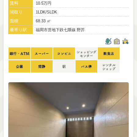
賃料
10.5万円
間取り
1LDK/SLDK
面積
68.33 ㎡
最寄り駅
福岡市営地下鉄七隈線 野芥