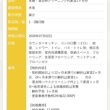
償却
実費・退去時クリーニング代家賃1ヶ月分
建築構造
木造
取引様態
媒介
所在階／建
1・2階/2階
物階数
情報公開日
2026年07月02日
設備
カウンターキッチン、コンロ口数（２口）、給
湯、シャワー、トイレ、バス・トイレ別、独立洗
面脱衣所、室内洗濯機置場、収納スペース、フロ
ーリング、全居室フローリング、ウッドデッキ、
プロパンガス
備考
【契約内容】
・契約開始日より12ヶ月未満での解約は家賃2ヶ月
分、24ヶ月未満での解約は家賃1ヶ 月分
・退去時ハウスクリーニング代として家賃１ヶ月
分+故意過失による損傷損耗は実費
・解約予告: 1ヶ月前
・更新事務手数料2年毎22,000円
【初期費用】
・鍵交換料: 17,600円