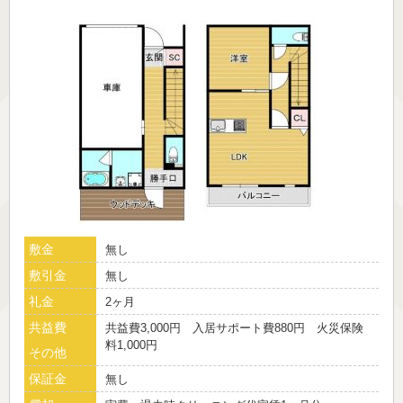
敷金
無し
敷引金
無し
礼金
2ヶ月
共益費
共益費3,000円 入居サポート費880円 火災保険
料1,000円
その他
保証金
無し