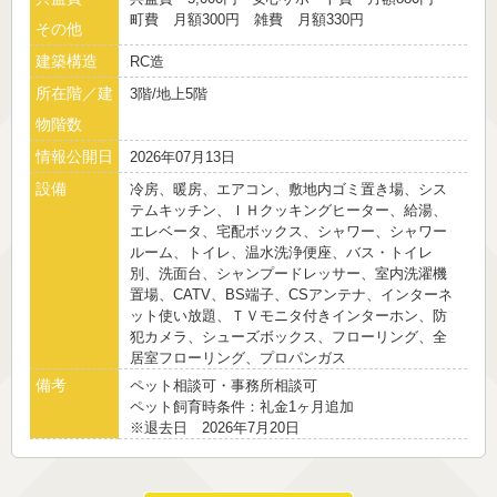
町費 月額300円 雑費 月額330円
その他
建築構造
RC造
所在階／建
3階/地上5階
物階数
情報公開日
2026年07月13日
設備
冷房、暖房、エアコン、敷地内ゴミ置き場、シス
テムキッチン、ＩＨクッキングヒーター、給湯、
エレベータ、宅配ボックス、シャワー、シャワー
ルーム、トイレ、温水洗浄便座、バス・トイレ
別、洗面台、シャンプードレッサー、室内洗濯機
置場、CATV、BS端子、CSアンテナ、インターネ
ット使い放題、ＴＶモニタ付きインターホン、防
犯カメラ、シューズボックス、フローリング、全
居室フローリング、プロパンガス
備考
ペット相談可・事務所相談可
ペット飼育時条件：礼金1ヶ月追加
※退去日 2026年7月20日