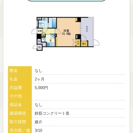
敷金
なし
礼金
2ヶ月
共益費
5,000円
その他
保証金
なし
建築構造
鉄筋コンクリート造
取引様態
媒介
所在階／建
3/10