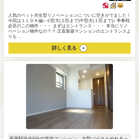
人気のペット共生型リノベーションに ついに空きがでました！
今回は１ＬＤＫ編♪ 小型犬(２匹まで)中型犬(１匹まで)♪ 争奪戦
必至のこの物件・・・ まずはエントランス・・・ 本当にリノ
ベーション物件なの？？ 正直新築マンションのエントランスよ
りも ...
詳しく見る
平尾駅徒歩5分の築浅マンション 大型バイクとめれるっ