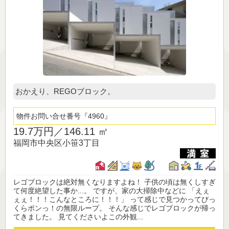
おかえり、REGOブロック。
物件お問い合せ番号
4960
19.7万円／
146.11 ㎡
福岡市中央区小笹3丁目
レゴブロックは絶対無くなりますよね！ 子供の頃は無くしすぎ
て何度絶望した事か...。 ですが、家の大掃除中などに 「えぇ
ぇぇ！！！こんなところに！！！」 って感じで見つかってびっ
くらポンっ！の無限ループ。 そんな感じでレゴブロックが帰っ
てきました。 見てくださいよこの外観...