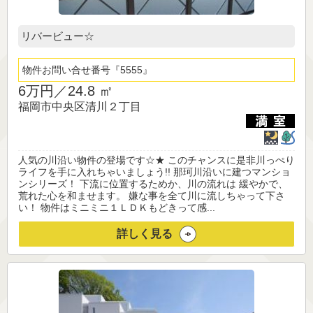
リバービュー☆
物件お問い合せ番号
5555
6万円／
24.8 ㎡
福岡市中央区清川２丁目
人気の川沿い物件の登場です☆★ このチャンスに是非川っぺり
ライフを手に入れちゃいましょう!! 那珂川沿いに建つマンショ
ンシリーズ！ 下流に位置するためか、川の流れは 緩やかで、
荒れた心を和ませます。 嫌な事を全て川に流しちゃって下さ
い！ 物件はミニミニ１ＬＤＫもどきって感...
詳しく見る