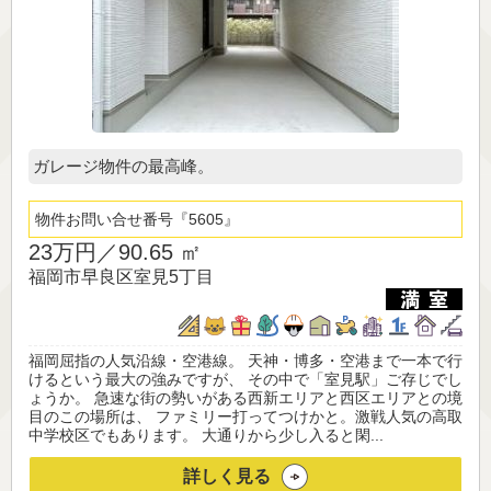
ガレージ物件の最高峰。
物件お問い合せ番号
5605
23万円／
90.65 ㎡
福岡市早良区室見5丁目
福岡屈指の人気沿線・空港線。 天神・博多・空港まで一本で行
けるという最大の強みですが、 その中で「室見駅」ご存じでし
ょうか。 急速な街の勢いがある西新エリアと西区エリアとの境
目のこの場所は、 ファミリー打ってつけかと。激戦人気の高取
中学校区でもあります。 大通りから少し入ると閑...
詳しく見る