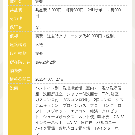
敷引金
実費
共益費
共益費 3,000円 町費300円 24Hサポート費500
円
その他
保証金
なし
償却
実費・退去時クリーニング代40,000円（税別）
建築構造
木造
取引様態
媒介
所在階／建
1階-2階/2階
物階数
情報公開日
2026年07月27日
設備
バストイレ別 洗濯機置場（室内） 温水洗浄便
座 洗面所独立 シャワー付洗面台 TV付浴室
ガスコンロ付 ガスコンロ対応 2口コンロ シス
テムキッチン プロパンガス フローリング ロ
フト メゾネット エアコン 給湯 クロゼッ
ト シューズボックス ネット使用料不要 CATV
インターネット CATV 角住戸 バルコニー
バイク置場 敷地内ゴミ置き場 TVインターホ
ン