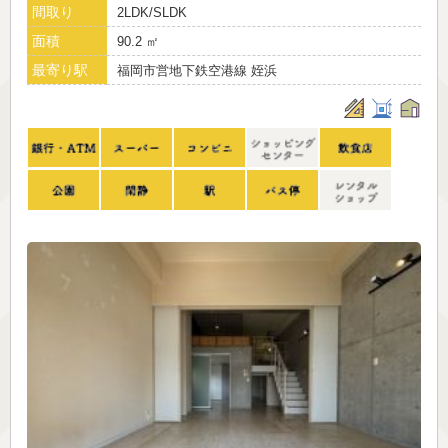
間取り
2LDK/SLDK
面積
90.2 ㎡
最寄り駅
福岡市営地下鉄空港線 姪浜