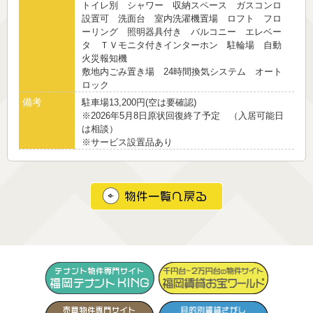
トイレ別 シャワー 収納スペース ガスコンロ
設置可 洗面台 室内洗濯機置場 ロフト フロ
ーリング 照明器具付き バルコニー エレベー
タ ＴＶモニタ付きインターホン 駐輪場 自動
火災報知機
敷地内ごみ置き場 24時間換気システム オート
ロック
備考
駐車場13,200円(空は要確認)
※2026年5月8日原状回復終了予定 （入居可能日
は相談）
※サービス設置品あり