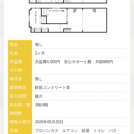
敷金
無し
礼金
2ヶ月
共益費
共益費4,000円 安心サポート費 月額880円
その他
保証金
無し
建築構造
鉄筋コンクリート造
取引様態
媒介
所在階／建
3階/4階
物階数
情報公開日
2026年05月20日
設備
プロパンガス エアコン 給湯 トイレ バス・