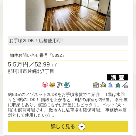
お手頃2LDK！店舗使用可‼
物件お問い合せ番号
5892
5.5万円／
52.99 ㎡
那珂川市片縄北7丁目
約53㎡のメゾネット2LDKをお手頃家賃でご紹介！ 1階は水回
りと9帖のLDK！ 階段を上がると、6帖の洋室が2部屋。 各部屋
に収納もあり、寝室にも子供部屋にもピッタリ。 ペット(犬・
猫)も飼育可能です。 敷地内に駐車場も確保可能。 事務所や店
舗として使用したい方...
詳しく見る