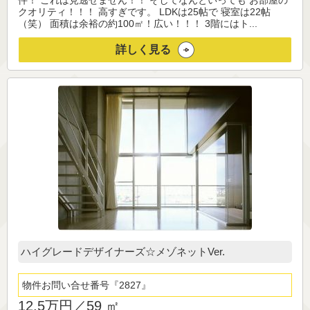
件！ これは見逃せません！！ そしてなんといっても お部屋の
クオリティ！！！ 高すぎです。 LDKは25帖で 寝室は22帖
（笑） 面積は余裕の約100㎡！広い！！！ 3階にはト...
詳しく見る
ハイグレードデザイナーズ☆メゾネットVer.
物件お問い合せ番号
2827
12.5万円／
59 ㎡