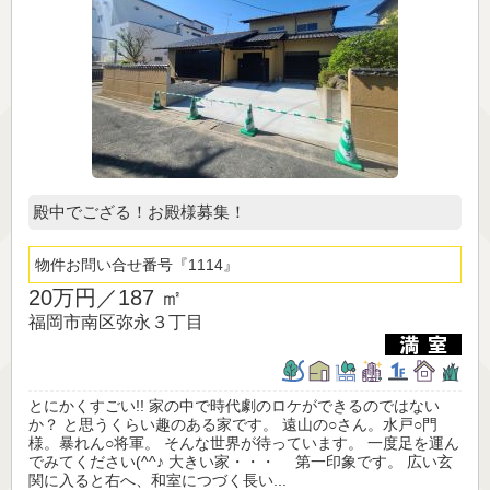
殿中でござる！お殿様募集！
物件お問い合せ番号
1114
20万円／
187 ㎡
福岡市南区弥永３丁目
とにかくすごい!! 家の中で時代劇のロケができるのではない
か？ と思うくらい趣のある家です。 遠山の○さん。水戸○門
様。暴れん○将軍。 そんな世界が待っています。 一度足を運ん
でみてください(^^♪ 大きい家・・・ 第一印象です。 広い玄
関に入ると右へ、和室につづく長い...