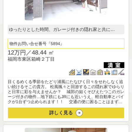
ゆったりとした時間、ガレージ付きの隠れ家と共に…
物件お問い合せ番号
5894
12万円／
48.44 ㎡
福岡市東区箱崎２丁目
目くるめくる季節をたどり浦風にたなびく日々をせわしなく追
い続けるそこの貴方。 松風颯々と回游するこの隠れ家でゆらり
と日常に彩を与えませんか？ 城郭の如くそびえたつこのガレ
ージ付きの物件…地下鉄にもJRにも近いうえ、軽自動車とバイ
クが1台ずつ止められます！！ 交通の便に困ることはまず...
詳しく見る