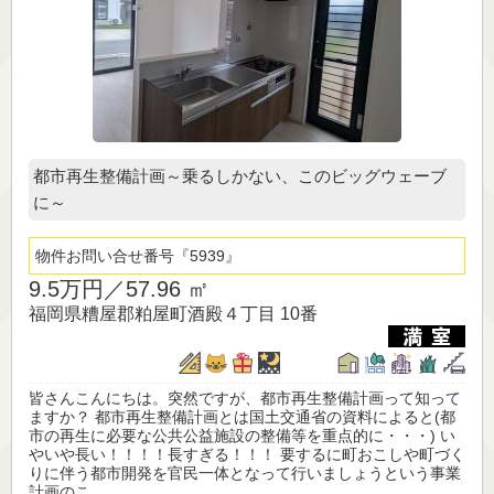
都市再生整備計画～乗るしかない、このビッグウェーブ
に～
物件お問い合せ番号
5939
9.5万円／
57.96 ㎡
福岡県糟屋郡粕屋町酒殿４丁目 10番
皆さんこんにちは。突然ですが、都市再生整備計画って知って
ますか？ 都市再生整備計画とは国土交通省の資料によると(都
市の再生に必要な公共公益施設の整備等を重点的に・・・) い
やいや長い！！！！長すぎる！！！ 要するに町おこしや町づく
りに伴う都市開発を官民一体となって行いましょうという事業
計画のこ...