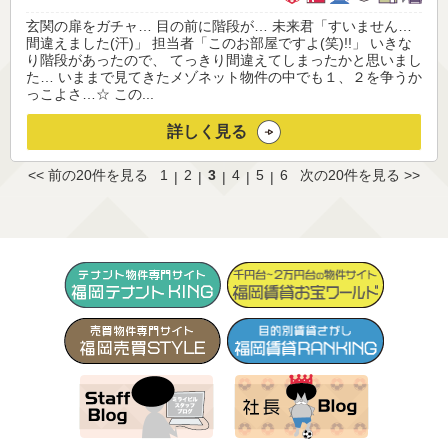
玄関の扉をガチャ… 目の前に階段が… 未来君「すいません…
間違えました(汗)」 担当者「このお部屋ですよ(笑)!!」 いきな
り階段があったので、 てっきり間違えてしまったかと思いまし
た… いままで見てきたメゾネット物件の中でも１、２を争うか
っこよさ…☆ この...
詳しく見る
<< 前の20件を見る
1
2
3
4
5
6
次の20件を見る >>
|
|
|
|
|