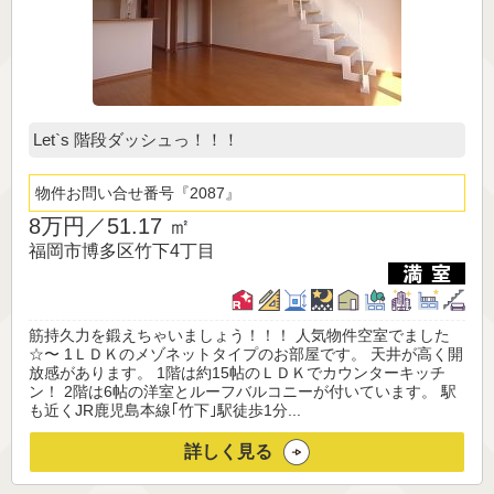
Let`s 階段ダッシュっ！！！
物件お問い合せ番号
2087
8万円／
51.17 ㎡
福岡市博多区竹下4丁目
筋持久力を鍛えちゃいましょう！！！ 人気物件空室でました
☆〜 1ＬＤＫのメゾネットタイプのお部屋です。 天井が高く開
放感があります。 1階は約15帖のＬＤＫでカウンターキッチ
ン！ 2階は6帖の洋室とルーフバルコニーが付いています。 駅
も近くJR鹿児島本線｢竹下｣駅徒歩1分...
詳しく見る