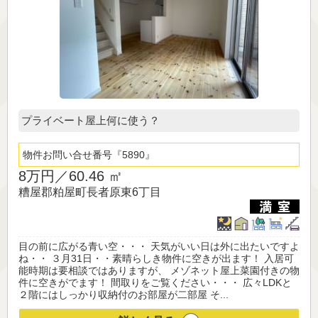
プライベート屋上何に使う？
物件お問い合せ番号
5890
8万円／
60.46 ㎡
糟屋郡粕屋町長者原東6丁目
目の前に広がる青い空・・・ 天気がいい日は外に出たいですよ
ね・・ ３月31日・・素晴らしき物件に空きが出ます！ 入居可
能時期は要相談ではありますが、 メゾネット屋上菜園付きの物
件に空きがでます！ 間取りをご覧ください・・・ 広々LDKと
２階にはしっかり収納付のお部屋が二部屋 そ...