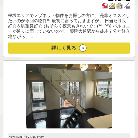
桜坂エリアでメゾネット物件をお探しの方に、 是非オススメし
たいのが今回の物件!!! 最初に言っておきますが、 日当たり良
好☆＆眺望良好☆ (おそらく夜景もきれいです(*^_^*)) バルコニ
ーが通りに面していないので、 薬院大通駅から徒歩７分と好立
地ながら、 ...
詳しく見る
実用性度外視!?!?