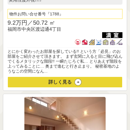
物件お問い合せ番号
1788
9.2万円／
50.72 ㎡
福岡市中央区渡辺通4丁目
とにかく変わったお部屋を探している!! という方「必見」のお
部屋をご紹介させて頂きます。 まず玄関に入ると目に飛び込ん
でくるメタリックな階段!! 一瞬たじろぐ私… とりあえず階段を
上ってみることに… 奥まで進むと行き止まり。 秘密基地のよ
うなこの空間になん...
詳しく見る