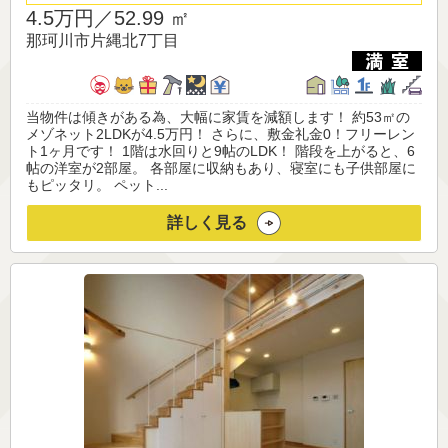
4.5万円／
52.99 ㎡
那珂川市片縄北7丁目
当物件は傾きがある為、大幅に家賃を減額します！ 約53㎡の
メゾネット2LDKが4.5万円！ さらに、敷金礼金0！フリーレン
ト1ヶ月です！ 1階は水回りと9帖のLDK！ 階段を上がると、6
帖の洋室が2部屋。 各部屋に収納もあり、寝室にも子供部屋に
もピッタリ。 ペット...
詳しく見る