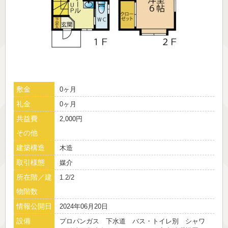
敷金
0ヶ月
礼金
0ヶ月
共益費
2,000円
その他
建築構造
木造
取引様態
媒介
所在階／建
1.2/2
物階数
情報公開日
2024年06月20日
設備
プロパンガス 下水道 バス・トイレ別 シャワ