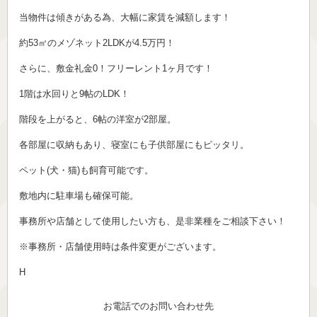
当物件は傾きがある為、大幅に家賃を減額します！
約53㎡のメゾネット2LDKが4.5万円！
さらに、敷金礼金0！フリーレント1ヶ月です！
1階は水回りと9帖のLDK！
階段を上がると、6帖の洋室が2部屋。
各部屋に収納もあり、寝室にも子供部屋にもピッタリ。
ペット(犬・猫)も飼育可能です。
敷地内に駐車場も確保可能。
事務所や店舗として使用したい方も、是非業種をご相談下さい！
※事務所・店舗使用時は条件変更がございます。
H
お電話でのお問い合わせ先