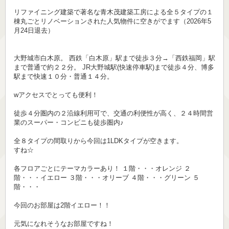
リファイニング建築で著名な青木茂建築工房による全５タイプの１
棟丸ごとリノベーションされた人気物件に空きがでます（2026年5
月24日退去）
大野城市白木原。 西鉄「白木原」駅まで徒歩３分→「西鉄福岡」駅
まで普通で約２２分。 JR大野城駅(快速停車駅)まで徒歩４分、博多
駅まで快速１０分・普通１４分。
wアクセスでとっても便利！
徒歩４分圏内の２沿線利用可で、交通の利便性が高く、２４時間営
業のスーパー・コンビニも徒歩圏内♪
全８タイプの間取りから今回は1LDKタイプが空きます。
すね☆
各フロアごとにテーマカラーあり！ １階・・・オレンジ ２
階・・・イエロー ３階・・・オリーブ ４階・・・グリーン ５
階・・・
今回のお部屋は2階イエロー！！
元気になれそうなお部屋ですね！