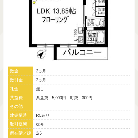
敷金
2ヵ月
敷引金
2ヵ月
礼金
無し
共益費
共益費 5,000円 町費 300円
その他
建築構造
RC造り
取引様態
媒介
所在階／建
2/5