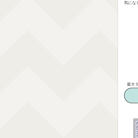
気にな
最大