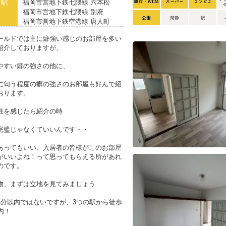
り駅
福岡市営地下鉄七隈線 六本松
福岡市営地下鉄七隈線 別府
福岡市営地下鉄空港線 唐人町
ールドでは主に癖強い感じのお部屋を多い
紹介しておりますが、
やすい癖の強さの他に、
に匂う程度の癖の強さのお部屋も好んで紹
おります。
性を感じたら紹介の時
完璧じゃなくていいんです・・
あってもいい、入居者の皆様がこのお部屋
がいいよね！って思ってもらえる所があれ
のです。
物、まずは立地を見てみましょう
5分以内ではないですが、3つの駅から徒歩
内！