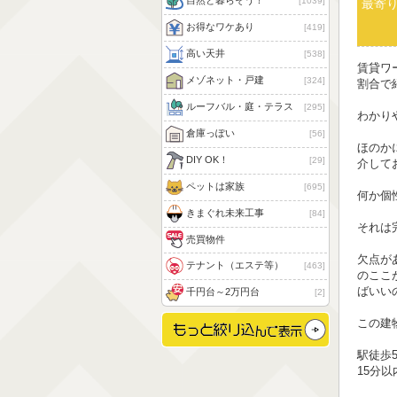
自然と暮らそう！
1039
最寄
お得なワケあり
419
高い天井
538
賃貸ワ
メゾネット・戸建
324
割合で
ルーフバル・庭・テラス
295
わかり
倉庫っぽい
56
ほのか
DIY OK！
29
介して
ペットは家族
695
何か個
きまぐれ未来工事
84
それは
売買物件
欠点が
テナント（エステ等）
463
のここ
ばいい
千円台～2万円台
2
この建
駅徒歩
15分以