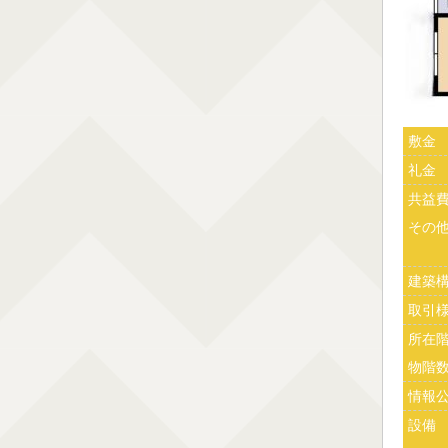
敷金
礼金
共益
その
建築
取引
所在
物階
情報
設備