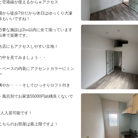
と空港線が使えるからｗアクセス
園から徒歩7分だから休日はゆっくり大濠
歩もいいですね！
必要な施設は2㎞以内に全て揃っています
転車で楽勝です。
名店にもアクセスしやすい立地！
の中を見てみましょう・・
トベースの内装にアクセントカラーにミン
ー
爽やか・・・そしてひっそりロフト付き
・風呂別でお家賃55000円結構良くないで
2人入居可能です！
こちらのお部屋は最上階ですよ！