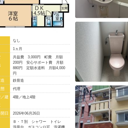
なし
1ヵ月
費
共益費 3,000円 町費 月額
200円 安心サポート費 月額
他
880円 定額水道料 月額4,000
円
構造
鉄骨造
様態
代理
階／建
4階／地上4階
数
公開日
2026年06月26日
Ｂ・Ｔ別 シャワー トイレ
洗面台 ガスコンロ可 洗濯機