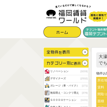
大
で
リノベーション
3233
物件お
デザイナーズ
2532
所在
ガレージ（車・バイク）
171
賃料
無垢萌え・コンクリ萌え
376
間取
ＧＯＯＤロケーション
1131
面積