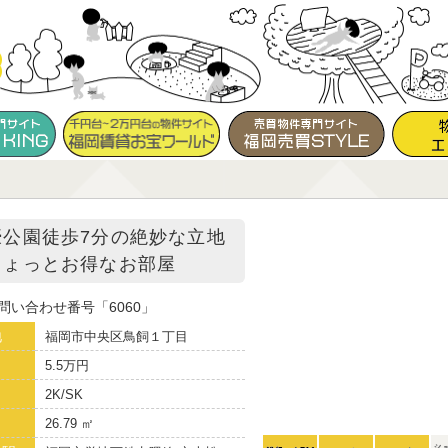
濠公園徒歩7分の絶妙な立地
ちょっとお得なお部屋
問い合わせ番号
6060
地
福岡市中央区鳥飼１丁目
5.5万円
り
2K/SK
26.79 ㎡