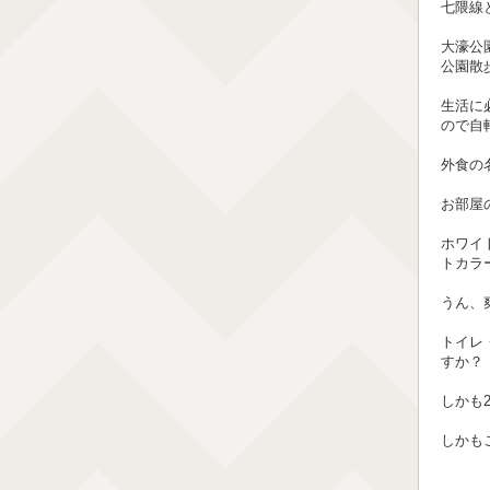
七隈線
大濠公
公園散
生活に
ので自
外食の
お部屋
ホワイ
トカラ
うん、
トイレ
すか？
しかも
しかも