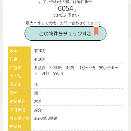
お問い合わせの際には物件番号
「6054」
でお伝え下さい
最大５件まで比較・お問い合わせができます。
敷金
有10万
礼金
有10万
共益費
共益費 3,000円 町費 月額600円 安心サポー
ト 月額 990円
その他
保証金
無
償却
無
建築構造
木造
取引様態
媒介
所在階／建
1-2-3階/3階建
物階数