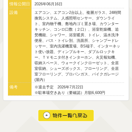
情報公開日
2026年06月16日
設備
エアコン、エアコン2台以上、複層ガラス、24時間
換気システム、人感照明センサー、ダウンライ
ト、室内物干機、敷地内ゴミ置き場、カウンター
キッチン、コンロ口数（２口）、浴室乾燥機、追
焚機能、シャワー、浴室暖房、トイレ、温水洗浄
便座、バス・トイレ別、洗面所、シャンプードレ
ッサー、室内洗濯機置場、BS端子、インターネッ
ト使い放題、ディンプルキー、ダブルロックキ
ー、ＴＶモニタ付きインターホン、火災報知機、
収納スペース、ウォークインクローゼット、全居
室収納、シューズボックス、フローリング、全居
室フローリング、プロパンガス、バイクガレージ
(屋内）
備考
※退去予定 2026年7月22日
※駐車場空きあり（要確認）月額6,600円