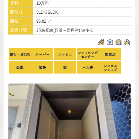
賃料
10万円
間取り
3LDK/SLDK
面積
95.82 ㎡
最寄り駅
JR筑肥線(姪浜～西唐津) 波多江