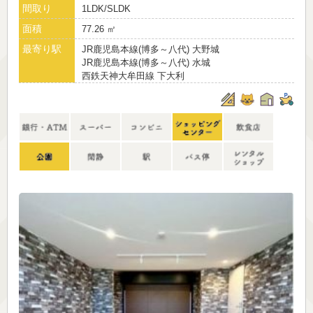
間取り
1LDK/SLDK
面積
77.26 ㎡
最寄り駅
JR鹿児島本線(博多～八代) 大野城
JR鹿児島本線(博多～八代) 水城
西鉄天神大牟田線 下大利