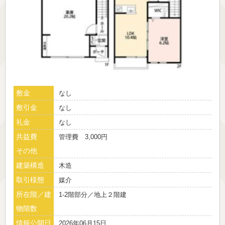
敷金
なし
敷引金
なし
礼金
なし
共益費
管理費 3,000円
その他
建築構造
木造
取引様態
媒介
所在階／建
1-2階部分／地上２階建
物階数
情報公開日
2026年06月15日