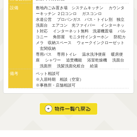
設備
敷地内ごみ置き場 システムキッチン カウンタ
ーキッチン ２口コンロ ガスコンロ
水道公営 プロパンガス バス・トイレ別 独立
洗面台 エアコン 光ファイバー インターネッ
ト対応 インターネット無料 洗濯機置場 バル
コニー 角部屋 モニタ付インターホン 防犯カ
メラ 収納スペース ウォークインクローゼット
玄関収納
専用バス 専用トイレ 温水洗浄便座 暖房便
座 シャワー 追焚機能 浴室乾燥機 洗面台
洗面所 洗髪洗面化粧台 給湯
備考
ペット相談可
※入居時期 相談（空室）
※事務所・店舗相談可