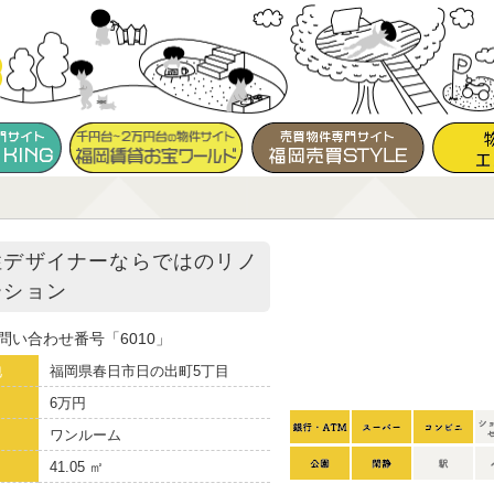
性デザイナーならではのリノ
ーション
問い合わせ番号
6010
地
福岡県春日市日の出町5丁目
6万円
り
ワンルーム
41.05 ㎡