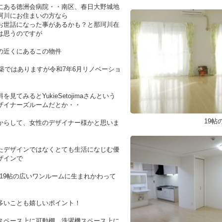
にある徳洲会病院・・南区、春日大野城地
珂川にお住まいの方なら
お世話になった事があるかも？と那珂川在
は思うのですが
の近くにあるこの物件
8年築ではありますが令和7年6月リノベーショ
を見てみるとYukieSetojimaさんという
ザイナーズルームだとか・・
19帖
からして、女性のデザイナー様かと思いま
たデザインではなくとても生活になじむ優
ザインで
→19帖の広いワンルームに生まれかわって
。
多いことも嬉しいポイント！
スペース上に可動棚、洗濯機スペース上に