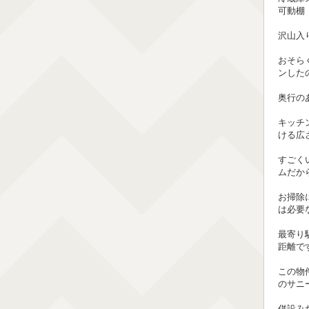
可動棚
沢山入
おそら
ンした
奥行の
キッチ
ける広
すごく
ムだか
お掃除
は必要
最寄り
距離で
この物件
のサニ
併設み