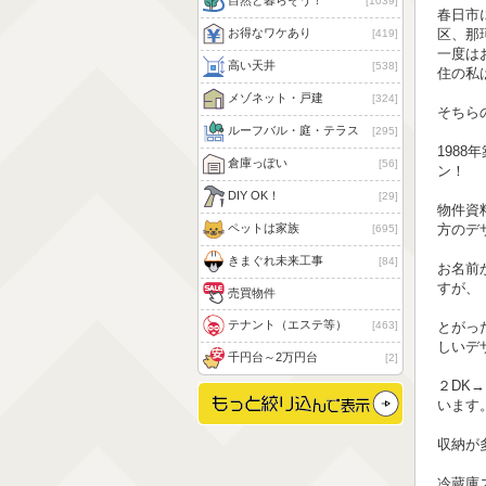
自然と暮らそう！
1039
春日市
区、那
お得なワケあり
419
一度は
高い天井
538
住の私
メゾネット・戸建
324
そちら
ルーフバル・庭・テラス
295
198
倉庫っぽい
56
ン！
DIY OK！
29
物件資料
方のデ
ペットは家族
695
きまぐれ未来工事
84
お名前
すが、
売買物件
テナント（エステ等）
463
とがっ
しいデ
千円台～2万円台
2
２DK
います
収納が
冷蔵庫