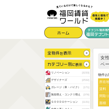
女
ベ
リノベーション
3233
物件お
デザイナーズ
2532
所在
ガレージ（車・バイク）
171
賃料
無垢萌え・コンクリ萌え
376
間取
ＧＯＯＤロケーション
1131
面積