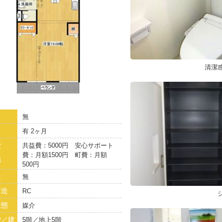
清潔
無
有 2ヶ月
費
共益費：5000円 安心サポート
費：月額1500円 町費：月額
他
500円
金
無
構造
RC
様態
媒介
階／建
5階／地上5階