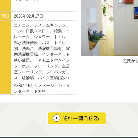
数
公開日
2026年02月17日
エアコン、システムキッチン、
コンロ口数（２口）、給湯、エ
レベータ、シャワー、トイレ、
温水洗浄便座、バス・トイレ
別、洗面台、洗濯機置場有、室
内洗濯機置場、インターネット
使い放題、ＴＶモニタ付きイン
玄関か
ターホン、フローリング、全居
室フローリング、プロパンガ
ス、駐輪場、バイク置場(屋外）
令和7年6月リノベーション！イ
ンターネット無料！