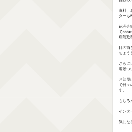
食料、
ターも
徳洲会
て555
病院勤
目の前
ちょう
さらに
退勤つ
お部屋
で日々
す。
もちろ
インタ
気にな