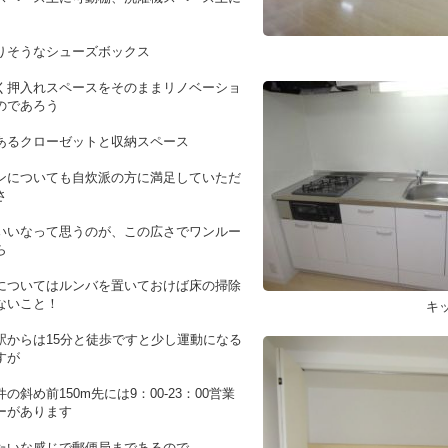
りそうなシューズボックス
く押入れスペースをそのままリノベーショ
のであろう
あるクローゼットと収納スペース
ンについても自炊派の方に満足していただ
さ
いいなって思うのが、この広さでワンルー
ら
についてはルンバを置いておけば床の掃除
ないこと！
キ
駅からは15分と徒歩ですと少し運動になる
すが
の斜め前150m先には9：00-23：00営業
ーがあります
たいな感じで郵便局まであるので