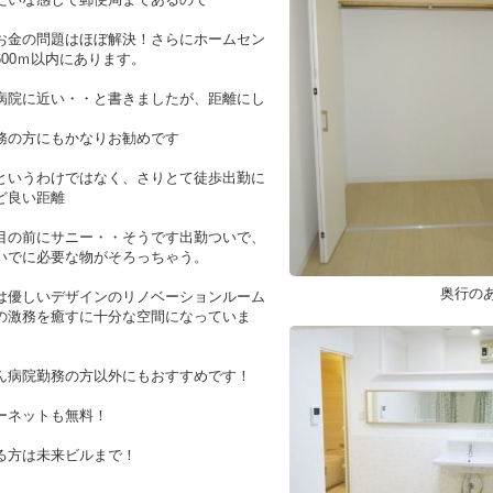
お金の問題はほぼ解決！さらにホームセン
600ｍ以内にあります。
病院に近い・・と書きましたが、距離にし
ｍ
務の方にもかなりお勧めです
というわけではなく、さりとて徒歩出勤に
ど良い距離
目の前にサニー・・そうです出勤ついで、
いでに必要な物がそろっちゃう。
奥行の
は優しいデザインのリノベーションルーム
の激務を癒すに十分な空間になっていま
ん病院勤務の方以外にもおすすめです！
ーネットも無料！
る方は未来ビルまで！