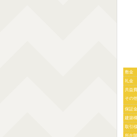
敷金
礼金
共益
その
保証
建築
取引
所在