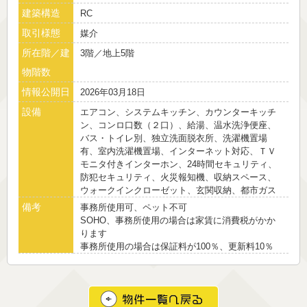
建築構造
RC
取引様態
媒介
所在階／建
3階／地上5階
物階数
情報公開日
2026年03月18日
設備
エアコン、システムキッチン、カウンターキッチ
ン、コンロ口数（２口）、給湯、温水洗浄便座、
バス・トイレ別、独立洗面脱衣所、洗濯機置場
有、室内洗濯機置場、インターネット対応、ＴＶ
モニタ付きインターホン、24時間セキュリティ、
防犯セキュリティ、火災報知機、収納スペース、
ウォークインクローゼット、玄関収納、都市ガス
備考
事務所使用可、ペット不可
SOHO、事務所使用の場合は家賃に消費税がかか
ります
事務所使用の場合は保証料が100％、更新料10％