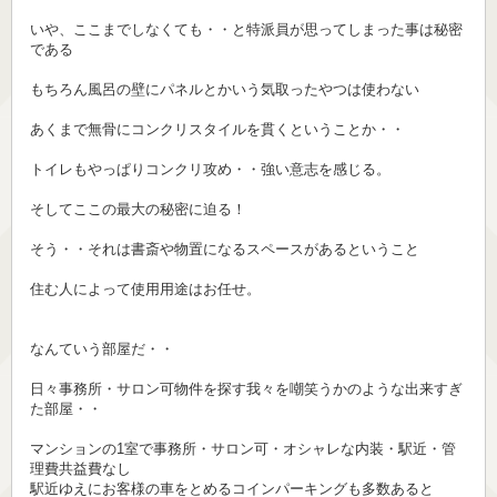
いや、ここまでしなくても・・と特派員が思ってしまった事は秘密
である
もちろん風呂の壁にパネルとかいう気取ったやつは使わない
あくまで無骨にコンクリスタイルを貫くということか・・
トイレもやっぱりコンクリ攻め・・強い意志を感じる。
そしてここの最大の秘密に迫る！
そう・・それは書斎や物置になるスペースがあるということ
住む人によって使用用途はお任せ。
なんていう部屋だ・・
日々事務所・サロン可物件を探す我々を嘲笑うかのような出来すぎ
た部屋・・
マンションの1室で事務所・サロン可・オシャレな内装・駅近・管
理費共益費なし
駅近ゆえにお客様の車をとめるコインパーキングも多数あると