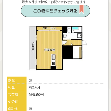
最大５件まで比較・お問い合わせができます。
敷金
無
礼金
有2ヵ月
共益費
雑費250円
その他
保証金
無