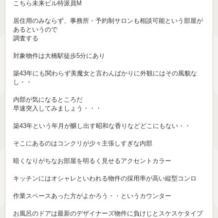
こちら未来ビル特派員M
居住用のみならず、事務所・予約制サロンも相談可能という部屋が
あるというので
調査する
対象物件は大橋駅徒歩5分にあり
築43年にも関わらず美魔女と言わんばかりに外観にはその風貌な
し・・
内部が気になるところだ
早速突入してみましょう・・・
築43年という年月が醸し出す昭和な香りなどどこにもない・・
そこにあるのはコンクリが少々主張しすぎな内部
暗くなりがちなお部屋を明るく見せるアクセントカラー
キッチンにはオシャレといわれる物件の採用率が高い縦型コンロ
作業スペースあった方がよかろう・・というカウンター
お風呂のドアは最新のデザイナーズ物件に負けじとスケスケタイプ