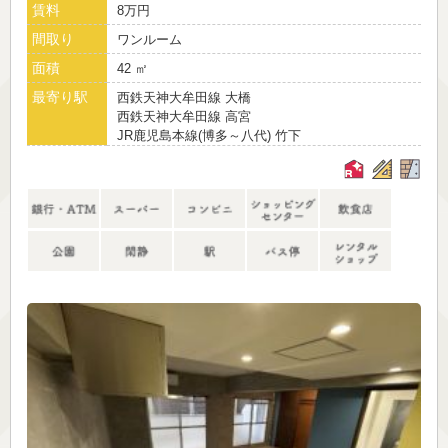
賃料
8万円
間取り
ワンルーム
面積
42 ㎡
最寄り駅
西鉄天神大牟田線 大橋
西鉄天神大牟田線 高宮
JR鹿児島本線(博多～八代) 竹下