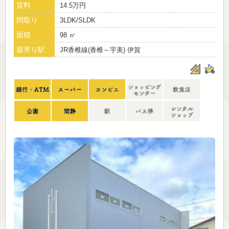
賃料
14.5万円
間取り
3LDK/SLDK
面積
98 ㎡
最寄り駅
JR香椎線(香椎～宇美) 伊賀