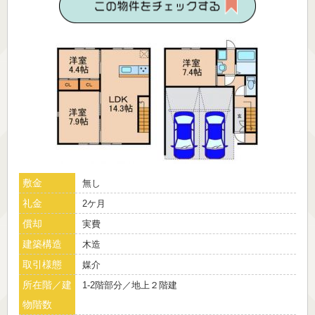
敷金
無し
礼金
2ケ月
償却
実費
建築構造
木造
取引様態
媒介
所在階／建
1-2階部分／地上２階建
物階数