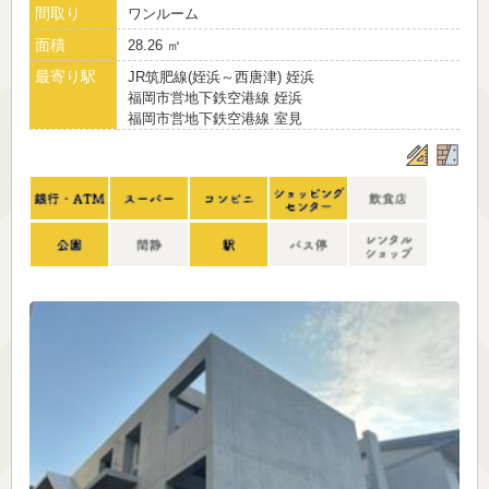
間取り
ワンルーム
面積
28.26 ㎡
最寄り駅
JR筑肥線(姪浜～西唐津) 姪浜
福岡市営地下鉄空港線 姪浜
福岡市営地下鉄空港線 室見