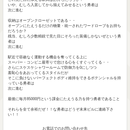
いや、むしろ入居してから揃えてみせるという勇者は
次に進む
収納はオープンクローゼットである・・
オープンにたえうるだけの物量・統一されたワードローブをお持ち
だろうか？
残当、むしろ少数精鋭で見た目にそろった装備しかないぜという勇
者は
次に進む
駅近で容赦なく運動する機会を奪ってくる上に
スーパー・コンビニ最寄りで怠ける心をくすぐってくる・・
さらにスケスケシャワールームで防御力を0にしつつ
羞恥心をあおってくるスタイルだが
そこに負けないパーフェクトボディ維持をできるポテンシャルを持
っている勇者は
次に進む
最後に毎月85000円という課金にたえうる力を持つ勇者であること
それらを全て余裕だぜ！！な勇者はどうぞ未来ビルに連絡下さ
い！！
お電話でのお問い合わせ先