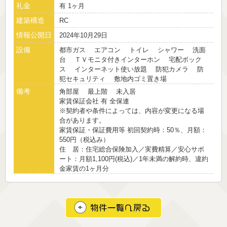
礼金
有 1ヶ月
建築構造
RC
情報公開日
2024年10月29日
設備
都市ガス エアコン トイレ シャワー 洗面
台 ＴＶモニタ付きインターホン 宅配ボック
ス インターネット使い放題 防犯カメラ 防
犯セキュリティ 敷地内ゴミ置き場
備考
角部屋 最上階 未入居
家賃保証会社 有 全保連
※契約者や条件によっては、内容が変更になる場
合があります。
家賃保証・保証費用等 初回契約時：50％、月額：
550円（税込み）
住 居：住宅総合保険加入／実費精算／安心サポ
ート：月額1,100円(税込)／1年未満の解約時、違約
金家賃の1ヶ月分