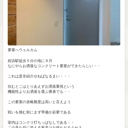
要塞へウェルカム
姪浜駅徒歩５分の地に９月
なにやらお洒落なコンクリート要塞ができたらしい・・
これは是非紹介せねばなるまい・・・
住むとこはとりあえずお洒落重視という
機能性よりお洒落を選ぶ勇者でも・・
この要塞の攻略難度は高いと言えよう
戦いを挑む前にまず準備が必要である
室内はコンクリ打ちっぱなしである・・
この見た目に添える家具はお持ちだろうか？