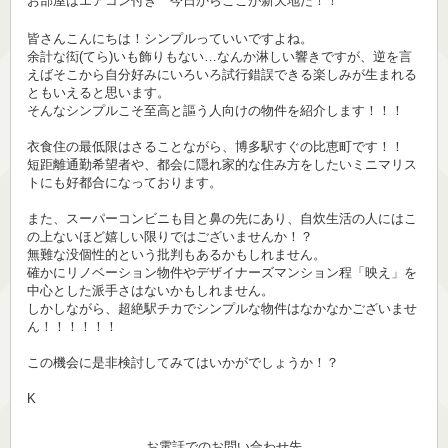
お部屋はエアコン付き 今日からここが新天地だ！！
皆さんこんにちは！シンプルっていいですよね。
余計な衒(てら)いも飾りもない…なんか淋しい響きですが、逆を言
えばそこから自分好みにいろいろ試行錯誤できる楽しみが生まれる
ともいえると思います。
そんなシンプルこそ至高と謳う人向けの物件を紹介します！！！
衣食住の最低限はさることながら、博多駅すぐの比恵町です！！
短距離通勤希望者や、都会に隠れ家的な住み方をしたいミニマリス
トにも好都合になっております。
また、スーパーコンビニも目と鼻の先にあり、自炊生活の人にはこ
の上ないほど嬉しい限りではございませんか！？
無難な没個性的という批判もあるかもしれません。
確かにリノベーション物件やデザイナーズマンション程「映え」を
中心とした派手さはないかもしれません。
しかしながら、超絶駅チカでシンプルな物件はなかなかございませ
ん！！！！！！
この機会に是非検討してみてはいかがでしょうか！？
K
お電話でのお問い合わせ先