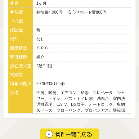
礼金
1ヶ月
共益費
共益費4,000円 安心サポート費880円
その他
保証金
無
償却
なし
建築構造
ＳＲＣ
取引様態
媒介
所在階／建
2階/11階
物階数
情報公開日
2026年05月25日
設備
冷房、暖房、エアコン、給湯、エレベータ、シャ
ワー、トイレ、バス・トイレ別、洗面台、室内洗
濯機置場、CATV、BS端子、オートロック、収納
スペース、フローリング、プロパンガス、駐輪場