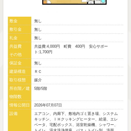
敷金
無し
敷引金
無し
礼金
無し
共益費
共益費:4,000円 町費 400円 安心サポー
ト:1,700円
その他
保証金
無し
建築構造
ＲＣ
取引様態
媒介
所在階／建
5階/5階
物階数
情報公開日
2026年07月07日
設備
エアコン、内廊下、敷地内ゴミ置き場、システム
キッチン、ＩＨクッキングヒーター、給湯、エレ
ベータ、宅配ボックス、浴室乾燥機、シャワー、
トイレ、温水洗浄便座、バス・トイレ別、洗面