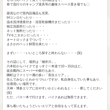
巷で流行りのキャンプ道具等の趣味スペース置き場でも〇
築浅なので室内設備品も充実。
IHコンロだったり・・・
温水洗浄便座付き・浴室乾燥機付きだったり・・・
独立洗面所だったり・・・
ネット無料だったり・・・
TVモニタホンだったり・・・
オートロックまでついて・・・
まさかのペット飼育出来たり・・・
まずい・・・いいところ探すと終わらない・・・(笑)
その辺にして、場所は「樋井川」。
六本松からバイクでまっすぐ一本道で10～15分ほど。
徒歩圏内にスーパーや銀行もあり、
隣町はファミリー層の多い「長住エリア」。
住んでみないとわかりづらいですが、私自身住んでいた事もあり、
住環境いい場所です。
天神・博多エリアに出やすいかといわれると・・・察してください
(笑)
ただ、バス一本で行けます。バイクあれば無双できます。
落ち着いたちょうどいいエリアと自信をもって言えます。