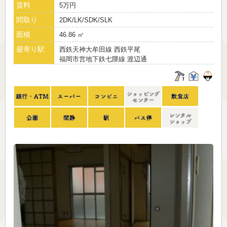
賃料
5万円
間取り
2DK/LK/SDK/SLK
面積
46.86 ㎡
最寄り駅
西鉄天神大牟田線 西鉄平尾
福岡市営地下鉄七隈線 渡辺通