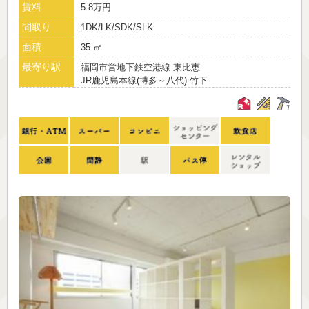
賃料
5.8万円
間取り
1DK/LK/SDK/SLK
面積
35 ㎡
最寄り駅
福岡市営地下鉄空港線 東比恵
JR鹿児島本線(博多～八代) 竹下