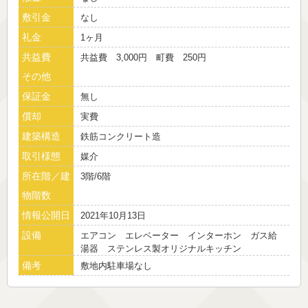
敷引金
なし
礼金
1ヶ月
共益費
共益費 3,000円 町費 250円
その他
保証金
無し
償却
実費
建築構造
鉄筋コンクリート造
取引様態
媒介
所在階／建
3階/6階
物階数
情報公開日
2021年10月13日
設備
エアコン エレベーター インターホン ガス給
湯器 ステンレス製オリジナルキッチン
備考
敷地内駐車場なし