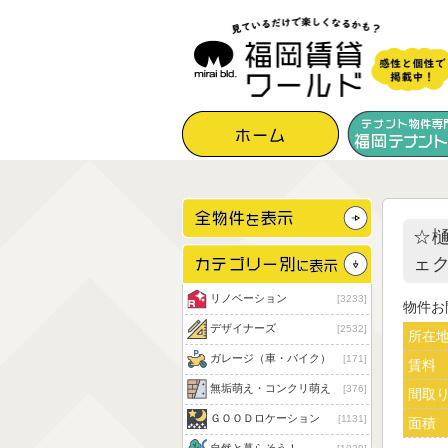
☆
ェ
リノベーション
3233
物件お
デザイナーズ
2532
所在
ガレージ（車・バイク）
171
賃料
無垢萌え・コンクリ萌え
376
間取
ＧＯＯＤロケーション
1131
面積