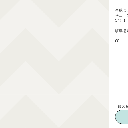
今秋に
キュー
定！！
駐車場
60
最大