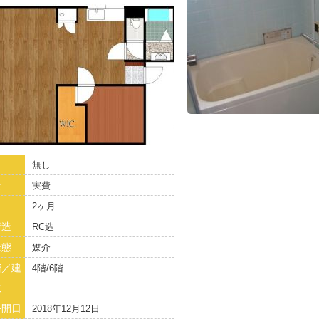
無し
金
実費
2ヶ月
構造
RC造
様態
媒介
階／建
4階/6階
数
公開日
2018年12月12日