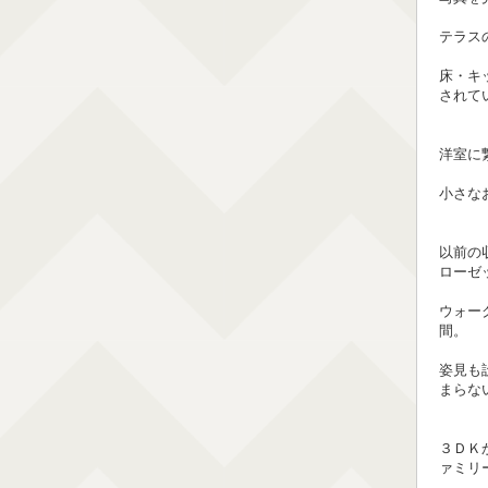
テラス
床・キ
されて
洋室に
小さな
以前の
ローゼ
ウォー
間。
姿見も
まらな
３ＤＫ
ァミリ