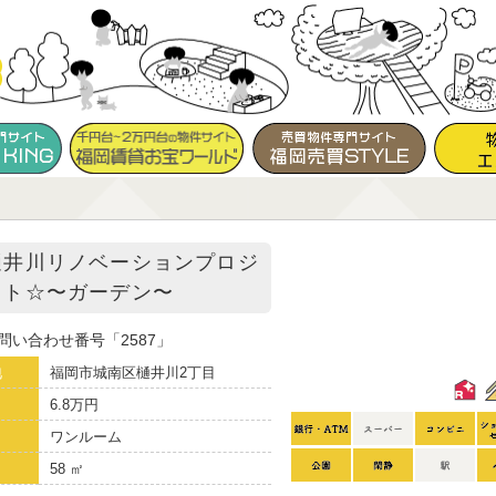
樋井川リノベーションプロジ
クト☆〜ガーデン〜
問い合わせ番号
2587
地
福岡市城南区樋井川2丁目
6.8万円
り
ワンルーム
58 ㎡