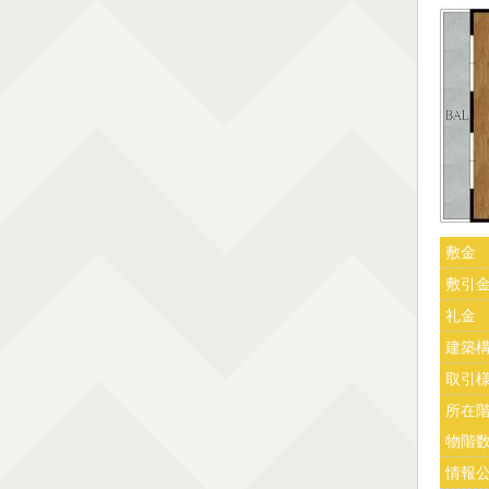
敷金
敷引
礼金
建築
取引
所在
物階
情報