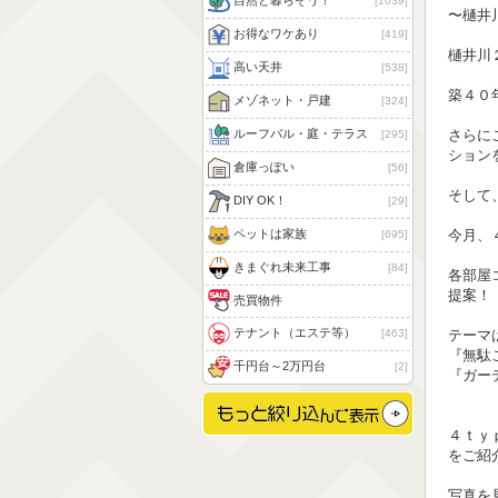
自然と暮らそう！
1039
〜樋井
お得なワケあり
419
樋井川
高い天井
538
築４０
メゾネット・戸建
324
さらに
ルーフバル・庭・テラス
295
ション
倉庫っぽい
56
そして
DIY OK！
29
今月、
ペットは家族
695
きまぐれ未来工事
84
各部屋
提案！
売買物件
テナント（エステ等）
463
テーマ
『無駄
千円台～2万円台
2
『ガーデ
４ｔｙ
をご紹
写真を