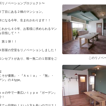
川リノベーションプロジェクト〜
２丁目にある２棟のマンション。
年になる今年、生まれかわります！！
これから４０年、お客様に求められるマン
を目指して＾＾
、第１弾！！
４部屋の空室をリノベーションしました！
このリノベ
コンセプトがあり、唯一無二の１部屋をご
は
こそが優雅』・『Ａｓｉａ』・『無』・
ン』の４type。
ｐｅの中で一番広いｔｙｐｅ『ガーデン』
介！
見て一目惚れ！という方も多いのでは？！