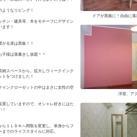
のようなリビング！
ドアが黒板に！自由に落
ッチン・建具等、木をモチーフにデザイン
います！
繋がる扉は黒板！！
お子様は落書きし放題＾＾
収納スペースから、拡大しウィークインク
ットをつけました！
クインクローゼットの中はまさに女性の空
洋室、ア
設置していますので、オシャレ好きにはた
い！
から１ＬＤＫへ間取を変更し、単身からフ
ーまでのライフスタイルに対応。