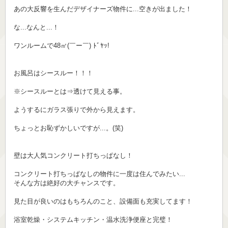
あの大反響を生んだデザイナーズ物件に...空きが出ました！
な...なんと...！
ワンルームで48㎡(￣ー￣) ﾄﾞﾔｯ!
お風呂はシースルー！！！
※シースルーとは⇒透けて見える事。
ようするにガラス張りで外から見えます。
ちょっとお恥ずかしいですが...。(笑)
壁は大人気コンクリート打ちっぱなし！
コンクリート打ちっぱなしの物件に一度は住んでみたい...
そんな方は絶好の大チャンスです。
見た目が良いのはもちろんのこと、設備面も充実してます！
浴室乾燥・システムキッチン・温水洗浄便座と完璧！