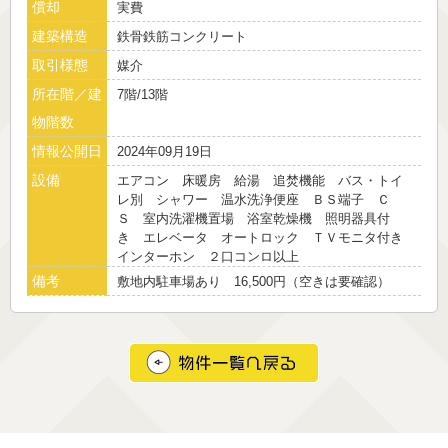
償却
実費
建築構造
鉄骨鉄筋コンクリート
取引様態
媒介
所在階／建
7階/13階
物階数
情報公開日
2024年09月19日
設備
エアコン 床暖房 給湯 追焚機能 バス・トイ
レ別 シャワー 温水洗浄便座 ＢＳ端子 Ｃ
Ｓ 室内洗濯機置場 浴室乾燥機 照明器具付
き エレベータ オートロック ＴＶモニタ付き
インターホン ２口コンロ以上
備考
敷地内駐車場あり 16,500円（空きは要確認）