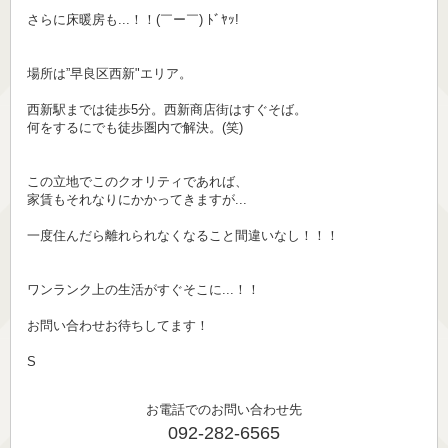
さらに床暖房も...！！(￣ー￣) ﾄﾞﾔｯ!
場所は”早良区西新"エリア。
西新駅までは徒歩5分。西新商店街はすぐそば。
何をするにでも徒歩圏内で解決。(笑)
この立地でこのクオリティであれば、
家賃もそれなりにかかってきますが...
一度住んだら離れられなくなること間違いなし！！！
ワンランク上の生活がすぐそこに...！！
お問い合わせお待ちしてます！
S
お電話でのお問い合わせ先
092-282-6565