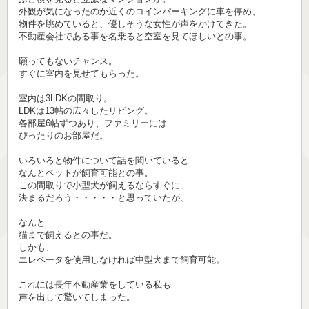
外観が気になったのか近くのコインパーキングに車を停め、
物件を眺めていると、優しそうな女性が声をかけてきた。
不動産会社である事を名乗ると空室を見てほしいとの事。
願ってもないチャンス。
すぐに室内を見せてもらった。
室内は3LDKの間取り。
LDKは13帖の広々したリビング。
各部屋6帖ずつあり、ファミリーには
ぴったりのお部屋だ。
いろいろと物件について話を聞いていると
なんとペットが飼育可能との事。
この間取りで小型犬が飼えるならすぐに
決まるだろう・・・・・と思っていたが、
なんと
猫まで飼えるとの事だ。
しかも、
エレベータを使用しなければ中型犬まで飼育可能。
これには長年不動産業をしている私も
声を出して驚いてしまった。