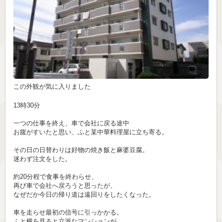
この外観が気に入りました
13時30分
一つの仕事を終え、車で会社に戻る途中
お腹がすいたと思い、ふと某中華料理屋に立ち寄る。
その日の日替わりは好物の焼き飯と麻婆豆腐。
迷わず注文をした。
約20分程で食事を終わらせ、
再び車で会社へ戻ろうと思ったが、
なぜだか今日の帰り道は遠回りをしたくなった。
車を走らせ最初の信号に引っかかる。
ふと横を見ると立派なマンションが。