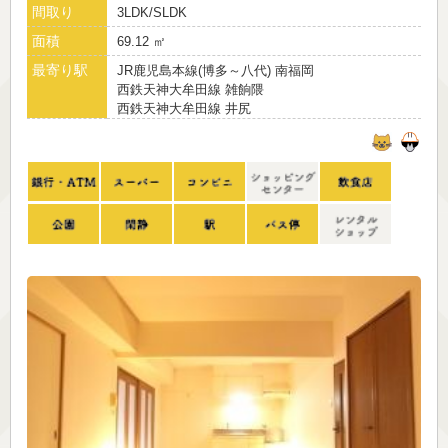
間取り
3LDK/SLDK
面積
69.12 ㎡
最寄り駅
JR鹿児島本線(博多～八代) 南福岡
西鉄天神大牟田線 雑餉隈
西鉄天神大牟田線 井尻