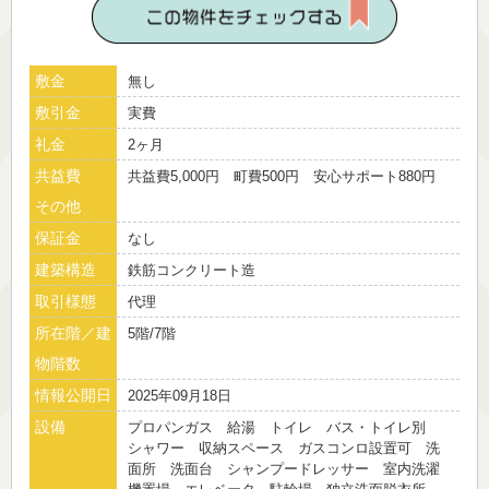
敷金
無し
敷引金
実費
礼金
2ヶ月
共益費
共益費5,000円 町費500円 安心サポート880円
その他
保証金
なし
建築構造
鉄筋コンクリート造
取引様態
代理
所在階／建
5階/7階
物階数
情報公開日
2025年09月18日
設備
プロパンガス 給湯 トイレ バス・トイレ別
シャワー 収納スペース ガスコンロ設置可 洗
面所 洗面台 シャンプードレッサー 室内洗濯