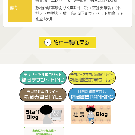
機置場 エレベータ 駐輪場 独立洗面脱衣所
備考
敷地内駐車場あり8,000円＋税（空は要確認）(小
型犬・中型犬・猫 合計2匹まで）ペット飼育時＋
礼金1ケ月