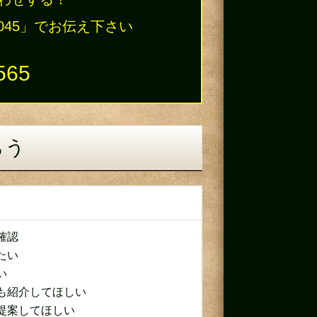
045」でお伝え下さい
565
らう
確認
たい
い
も紹介してほしい
提案してほしい