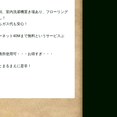
別、室内洗濯機置き場あり、フローリング
し！
らガス代も安心！
ーネット40Mまで無料というサービスぶ
務所使用可・・・お得すぎ・・・
とまるまえに是非！