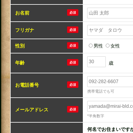
お名前
必須
フリガナ
必須
性別
男性
女性
必須
年齢
必須
歳
お電話番号
必須
携帯電話でも可
メールアドレス
必須
*半角数字
何名でお住まいです