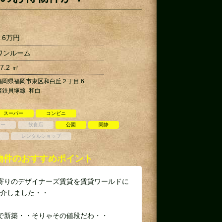
.6
万円
ワンルーム
7.2 ㎡
福岡県福岡市東区和白丘２丁目 6
西鉄貝塚線 和白
スーパー
コンビニ
ター
飲食店
公園
閑静
レンタルショップ
物件のおすすめポイント
寄りのデザイナーズ賃貸を賃貸ワールドに
紹介しました・・
で新築・・そりゃその値段だわ・・