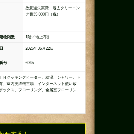
故意過失実費 退去クリーニン
グ費35,000円（税）
建物階数
1階／地上2階
日
2026年05月22日
番号
6045
ＩＨクッキングヒーター、給湯、シャワー、ト
有、室内洗濯機置場、インターネット使い放
ボックス、フローリング、全居室フローリン
わせする！