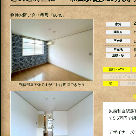
物件お問い合せ番号『6045』
2
家賃
間取り
1
平米数
所在地
沿線・駅
銀行・ATM
ショッピングセン
駅
バス停
類似部屋画像ですがこれは期待できそう
以前和白駅最
て5.6万円で
デザイナーズ