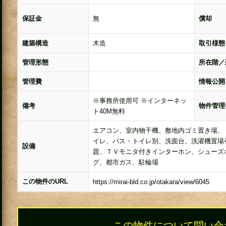
保証金
無
償却
建築構造
木造
取引様態
管理形態
所在階／
管理費
情報公開
※事務所使用可 ※インターネッ
備考
物件管理
ト40M無料
エアコン、室内物干機、敷地内ゴミ置き場、
イレ、バス・トイレ別、洗面台、洗濯機置場
設備
題、ＴＶモニタ付きインターホン、シューズ
グ、都市ガス、駐輪場
この物件のURL
この物件について問い合