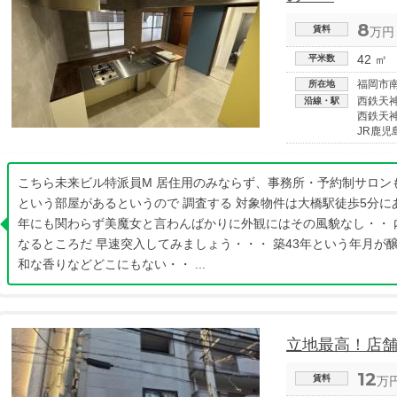
8
賃料
万円
42 ㎡
平米数
福岡市
所在地
西鉄天
沿線・駅
西鉄天
JR鹿児
こちら未来ビル特派員M 居住用のみならず、事務所・予約制サロン
という部屋があるというので 調査する 対象物件は大橋駅徒歩5分にあ
年にも関わらず美魔女と言わんばかりに外観にはその風貌なし・・ 
なるところだ 早速突入してみましょう・・・ 築43年という年月が
和な香りなどどこにもない・・ ...
立地最高！店
12
賃料
万