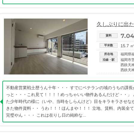
久しぶりに出
7.0
賃料
15.7 
平米数
福岡県
所在地
福岡市
沿線・駅
西鉄天
西鉄天
不動産営業戦士歴うん十年・・・ すでにベテランの域のうちの課長
っと・・・これ見て！！！！めっちゃいい物件あるんだけど・・」 
た少年時代の様に（いや、当時をしらんけど）目をキラキラさせな
きた物件資料・・ うわ！！！ほんまや！！！ 立地、賃料、内装全
完璧やん・・・ これは在りし日の純粋な...