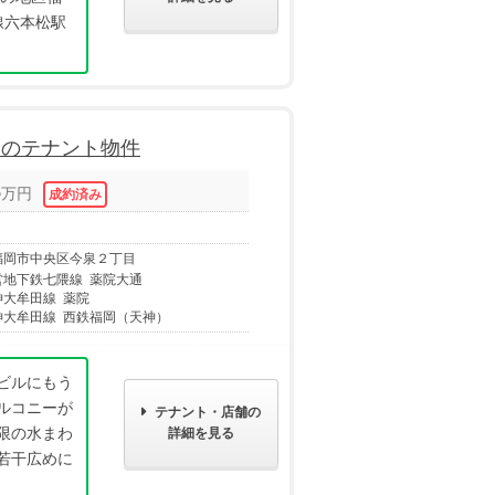
線六本松駅
いのテナント物件
4
万円
㎡
福岡市中央区今泉２丁目
営地下鉄七隈線 薬院大通
神大牟田線 薬院
神大牟田線 西鉄福岡（天神）
ビルにもう
ルコニーが
テナント・店舗の
限の水まわ
詳細を見る
若干広めに