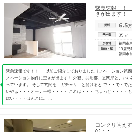
緊急速報！！ 
きが出ます！
6.5
賃料
万
35 ㎡
平米数
福岡市
所在地
JR鹿児
沿線・駅
福岡市
緊急速報です！！ 以前ご紹介しておりましたリノベーション第四
ノベーション物件に空きが出ます！ 外観、共用部、玄関扉と、いい
っています。 そして玄関を ガチャリ と開けると で・・で・で
いやぁ・・・オーナー様・・・・ これは・・・ ちょっと・・・・
はい・・・ほんとに。 ...
コンクリ萌え
の・・