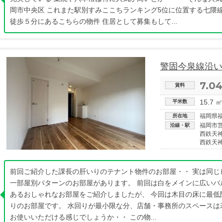
岡市中央区 これまた駅別すみここちランキング5位に位置する七隈
徒歩５分にあるこちらの物件 住居として募集もして...
警固今泉線沿
7.0
賃料
15.7 
平米数
福岡県
所在地
福岡市
沿線・駅
西鉄天
西鉄天
前回ご紹介した課長の肝いりのテナント物件のお部屋・・ 実は同じ
一部屋別パターンのお部屋があります。 前回は白をメインに広いバ
あるおしゃれなお部屋をご紹介しましたが、 今回は木目の床に最低
りのお部屋です。 水回りが最小限な分、店舗・事務所のスペースは
お使いいただける感じでしょうか・・ この物...