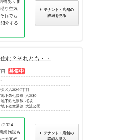
結構ありま
不穏な空気
テナント・店舗の
 それでも
詳細を見る
ご紹介する
で住む？それとも・・
万円
 ㎡
中央区六本松2丁目
営地下鉄七隈線 六本松
営地下鉄七隈線 桜坂
営地下鉄空港線 大濠公園
2024
商業施設も
テナント・店舗の
気の地区福
詳細を見る