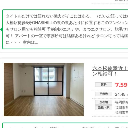
タイトルだけでは語れない魅力がそこにはある。 （だいぶ語っては
大橋駅徒歩5分OHASIHILLの裏の裏あたりに位置するこのマンショ
もサロン用でも相談可 予約制のエステや、まつエクサロン、脱毛サ
可！ アパートの一室で事務所可は結構あるけれど サロン可って結構
に・・・ 室内は...
六本松駅激近
ン相談可！
7.59
賃料
24.45
平米数
福岡県
所在地
福岡市
沿線・駅
福岡市