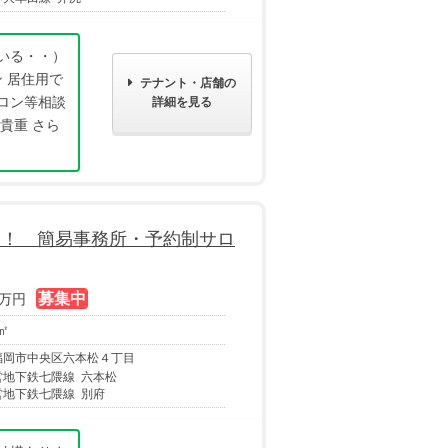
いる・・）
ン 居住用で
テナント・店舗の
ロン等相談
詳細を見る
貴重 さら
！！ 簡易事務所・予約制サロ
万円
 ㎡
福岡市中央区六本松４丁目
営地下鉄七隈線 六本松
営地下鉄七隈線 別府