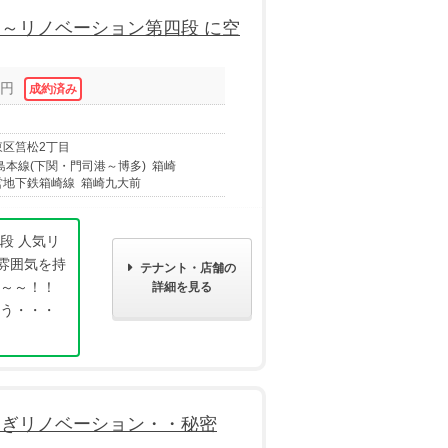
～リノベーション第四段 に空
円
東区筥松2丁目
島本線(下関・門司港～博多) 箱崎
営地下鉄箱崎線 箱崎九大前
段 人気リ
雰囲気を持
テナント・店舗の
た～～！！
詳細を見る
もう・・・
すぎリノベーション・・秘密