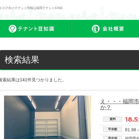
エステ向けテナント情報は福岡テナントKING
ナント一覧
テナント豆知識
検索結果
検索結果は
141
件見つかりました。
え・・・福岡
か？
18.5
賃料
81.98
平米数
福岡県
所在地