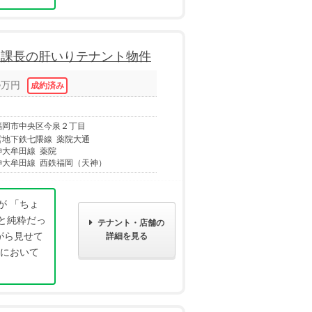
た課長の肝いりテナント物件
4
万円
㎡
福岡市中央区今泉２丁目
営地下鉄七隈線 薬院大通
神大牟田線 薬院
神大牟田線 西鉄福岡（天神）
が 「ちょ
と純粋だっ
テナント・店舗の
がら見せて
詳細を見る
てにおいて