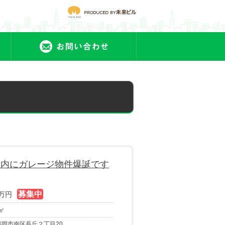
会社概要
お問合せ
市内にガレージ物件爆誕です
万円
 ㎡
福岡市南区長丘２丁目20