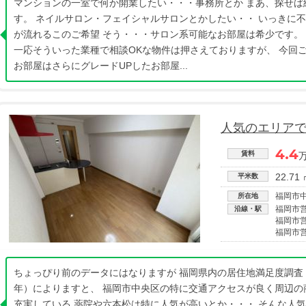
マンションの一室で何か開業したい・・・事務所とか まあ、探せば
す。 ネイルサロン・フェイシャルサロンとかしたい・・ いっきに
が流れるこのご希望 そう・・・サロン系可能なお部屋は希少です。
一応そういった業種で相談OKな物件は押さえておりますが、 今回
お部屋はさらにグレードUPしたお部屋...
人気のエリア
4.4
賃料
22.71
平米数
福岡市
所在地
福岡市
沿線・駅
福岡市
福岡市
ちょっぴり前のデータにはなりますが 福岡県内の居住地満足度調査（
年）によりますと、 福岡市中央区の特に交通アクセスが良く周辺の
充実している 薬院や六本松は特に人気が高いとか・・・ そんな人