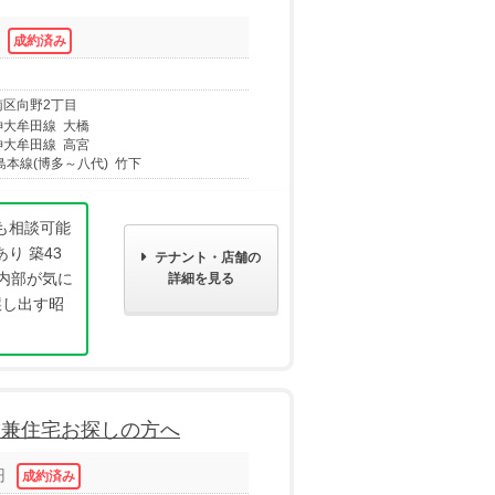
南区向野2丁目
神大牟田線 大橋
神大牟田線 高宮
島本線(博多～八代) 竹下
も相談可能
り 築43
テナント・店舗の
内部が気に
詳細を見る
醸し出す昭
舗兼住宅お探しの方へ
円