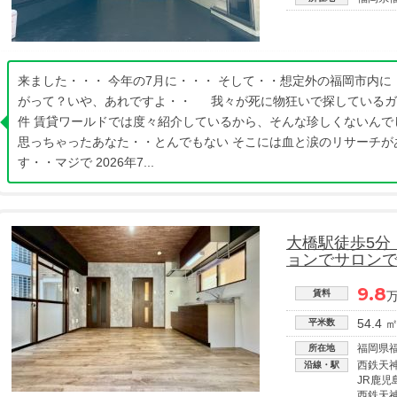
来ました・・・ 今年の7月に・・・ そして・・想定外の福岡市内に
がって？いや、あれですよ・・ 我々が死に物狂いで探しているガ
件 賃貸ワールドでは度々紹介しているから、そんな珍しくないんで
思っちゃったあなた・・とんでもない そこには血と涙のリサーチが
す・・マジで 2026年7...
大橋駅徒歩5分
ョンでサロン
9.8
賃料
54.4 
平米数
福岡県
所在地
西鉄天
沿線・駅
JR鹿児
西鉄天