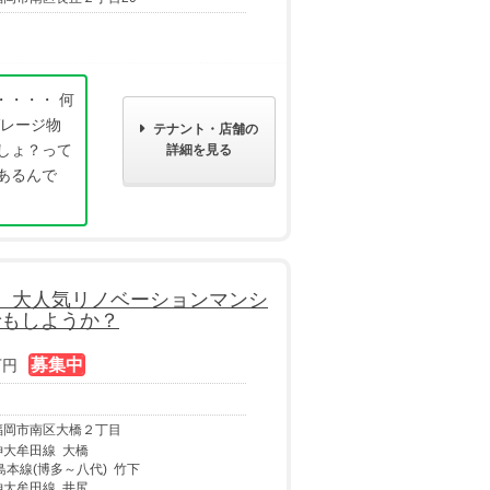
・・・・ 何
レージ物
テナント・店舗の
しょ？って
詳細を見る
あるんで
 大人気リノベーションマンシ
でもしようか？
万円
㎡
福岡市南区大橋２丁目
神大牟田線 大橋
島本線(博多～八代) 竹下
神大牟田線 井尻