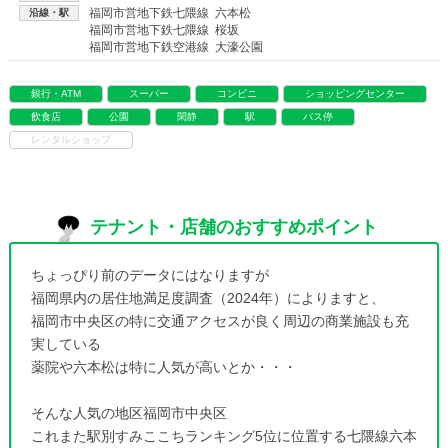
福岡市営地下鉄七隈線 六本松
沿線・駅
福岡市営地下鉄七隈線 桜坂
福岡市営地下鉄空港線 大濠公園
銀行・ATM
スーパー
コンビニ
ショッピングセンター
飲食店
公園
閑静
駅
バス停
レンタルショップ
テナント・店舗のおすすめポイント
ちょっぴり前のデータにはなりますが
福岡県内の居住地満足度調査（2024年）によりますと、
福岡市中央区の特に交通アクセスが良く周辺の商業施設も充
実している
薬院や六本松は特に人気が高いとか・・・
そんな人気の地区福岡市中央区
これまた駅別すみここちランキング5位に位置する七隈線六本