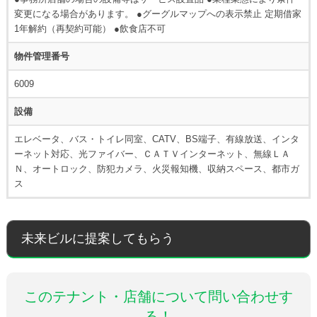
変更になる場合があります。 ●グーグルマップへの表示禁止 定期借家
1年解約（再契約可能） ●飲食店不可
物件管理番号
6009
設備
エレベータ、バス・トイレ同室、CATV、BS端子、有線放送、インタ
ーネット対応、光ファイバー、ＣＡＴＶインターネット、無線ＬＡ
Ｎ、オートロック、防犯カメラ、火災報知機、収納スペース、都市ガ
ス
未来ビルに提案してもらう
このテナント・店舗について問い合わせす
る！