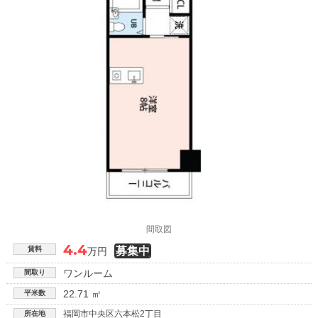
間取図
4.4
賃料
万円
ワンルーム
間取り
22.71 ㎡
平米数
福岡市中央区六本松2丁目
所在地