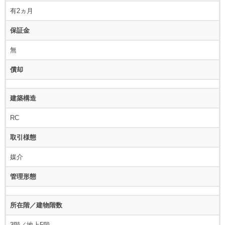
有2ヵ月
保証金
無
償却
建築構造
RC
取引様態
媒介
管理形態
所在階／建物階数
3階／地上5階