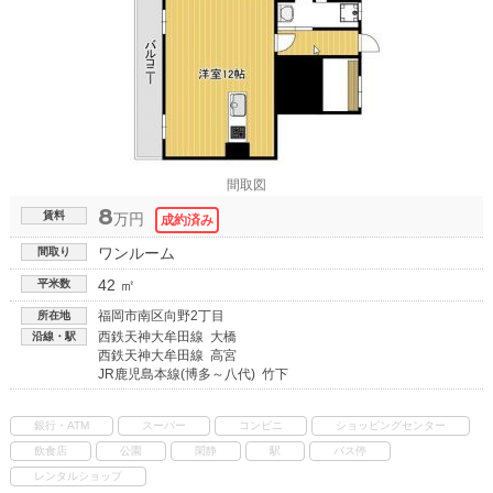
間取図
8
賃料
万円
ワンルーム
間取り
42 ㎡
平米数
福岡市南区向野2丁目
所在地
西鉄天神大牟田線 大橋
沿線・駅
西鉄天神大牟田線 高宮
JR鹿児島本線(博多～八代) 竹下
銀行・ATM
スーパー
コンビニ
ショッピングセンター
飲食店
公園
閑静
駅
バス停
レンタルショップ