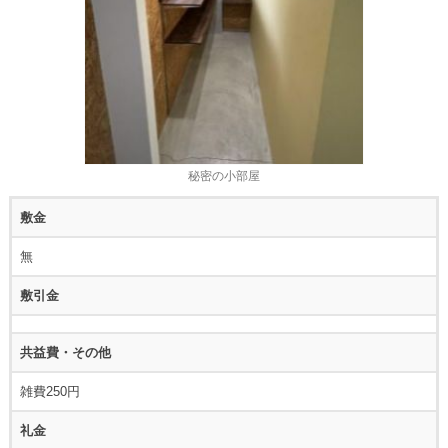
秘密の小部屋
敷金
無
敷引金
共益費・その他
雑費250円
礼金