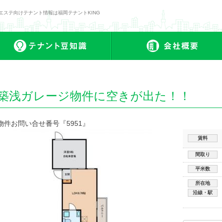
エステ向けテナント情報は福岡テナントKING
ナント一覧
テナント豆知識
築浅ガレージ物件に空きが出た！！
物件お問い合せ番号『5951』
賃料
間取り
平米数
所在地
沿線・駅