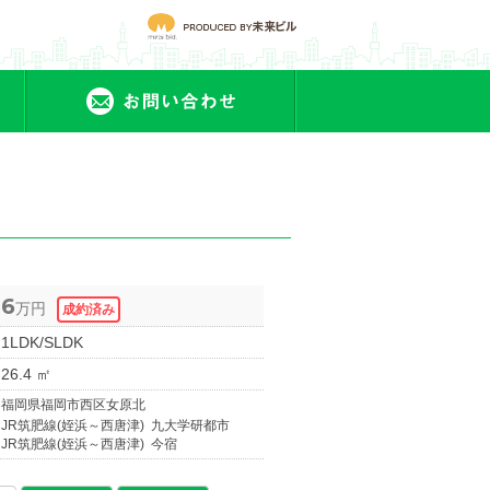
会社概要
お問合せ
6
万円
1LDK/SLDK
26.4 ㎡
福岡県福岡市西区女原北
JR筑肥線(姪浜～西唐津) 九大学研都市
JR筑肥線(姪浜～西唐津) 今宿