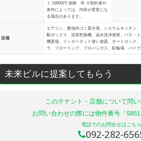
ト:19800円 保険 有 ※契約者や
条件によっては、内容が変更にな
る場合があります。
エアコン、敷地内ゴミ置き場、システムキッチン、
配ボックス、浴室乾燥機、温水洗浄便座、バス・ト
設備
機置場、インターネット使い放題、オートロック、
ラ、フローリング、プロパンガス、駐輪場、バイク
未来ビルに提案してもらう
このテナント・店舗について問い
お問い合わせの際には物件番号「595
電話でのお問合せはこち
092-282-656