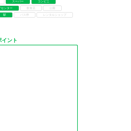
スーパー
コンビニ
グセンター
飲食店
公園
駅
バス停
レンタルショップ
ポイント