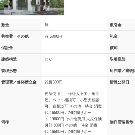
敷金
無
敷引金
共益費・その他
有 5000円
礼金
保証金
償却
建築構造
ＲＣ
取引様態
管理形態
所在階／建物
管理費／修繕積立金
雑費300円
情報公開日
務所使用可、保証人不要、角部
屋、ペット相談可、小型犬相談
可、猫相談可 その他一時金 消毒
代:16500円 / 24時間サポー
ト:19800円 その他費用 火災保険:
備考
物件管理番号
月額 800円 その他一時金 消毒
代:16500円 / 24時間サポー