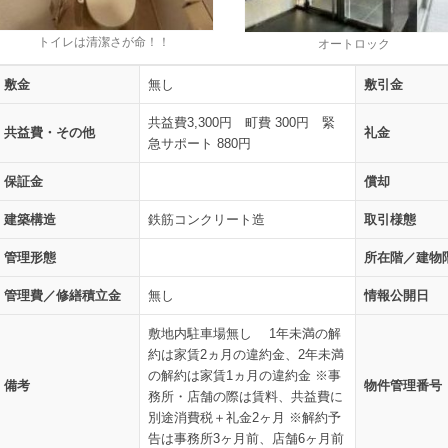
トイレは清潔さが命！！
オートロック
敷金
無し
敷引金
共益費3,300円 町費 300円 緊
共益費・その他
礼金
急サポート 880円
保証金
償却
建築構造
鉄筋コンクリート造
取引様態
管理形態
所在階／建物
管理費／修繕積立金
無し
情報公開日
敷地内駐車場無し 1年未満の解
約は家賃2ヵ月の違約金、2年未満
の解約は家賃1ヵ月の違約金 ※事
備考
物件管理番号
務所・店舗の際は賃料、共益費に
別途消費税＋礼金2ヶ月 ※解約予
告は事務所3ヶ月前、店舗6ヶ月前