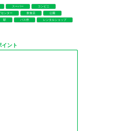
スーパー
コンビニ
グセンター
飲食店
公園
駅
バス停
レンタルショップ
ポイント