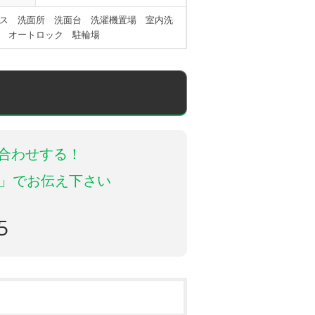
ス 洗面所 洗面台 洗濯機置場 室内洗
 オートロック 駐輪場
合わせする！
3」でお伝え下さい
ら
5