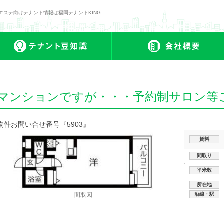
エステ向けテナント情報は福岡テナントKING
ナント一覧
テナント豆知識
マンションですが・・・予約制サロン等
物件お問い合せ番号『5903』
賃料
間取り
平米数
所在地
間取図
沿線・駅