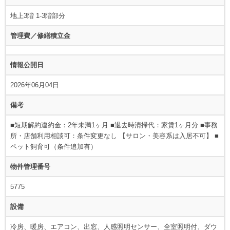
地上3階 1-3階部分
管理費／修繕積立金
情報公開日
2026年06月04日
備考
■短期解約違約金：2年未満1ヶ月 ■退去時清掃代：家賃1ヶ月分 ■事務
所・店舗利用相談可：条件変更なし 【サロン・美容系は入居不可】 ■
ペット飼育可（条件追加有）
物件管理番号
5775
設備
冷房、暖房、エアコン、出窓、人感照明センサー、全室照明付、ダウ