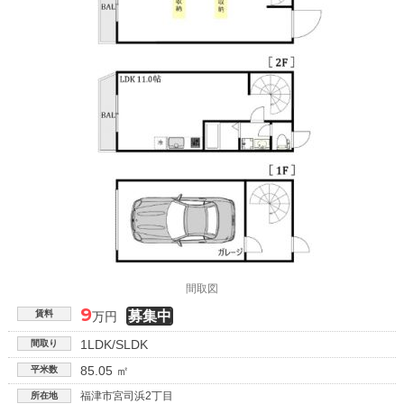
間取図
9
賃料
万円
1LDK/SLDK
間取り
85.05 ㎡
平米数
福津市宮司浜2丁目
所在地