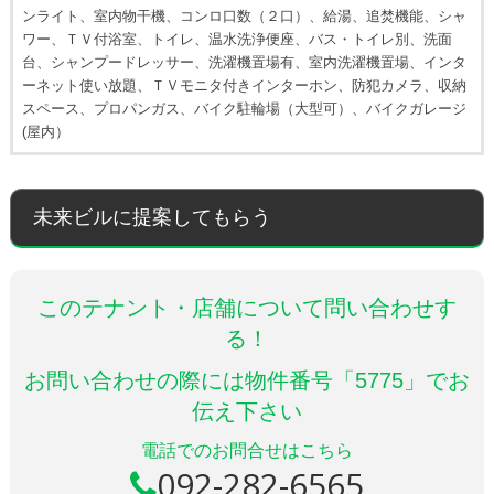
ンライト、室内物干機、コンロ口数（２口）、給湯、追焚機能、シャ
ワー、ＴＶ付浴室、トイレ、温水洗浄便座、バス・トイレ別、洗面
台、シャンプードレッサー、洗濯機置場有、室内洗濯機置場、インタ
ーネット使い放題、ＴＶモニタ付きインターホン、防犯カメラ、収納
スペース、プロパンガス、バイク駐輪場（大型可）、バイクガレージ
(屋内）
未来ビルに提案してもらう
このテナント・店舗について問い合わせす
る！
お問い合わせの際には物件番号「5775」でお
伝え下さい
電話でのお問合せはこちら
092-282-6565