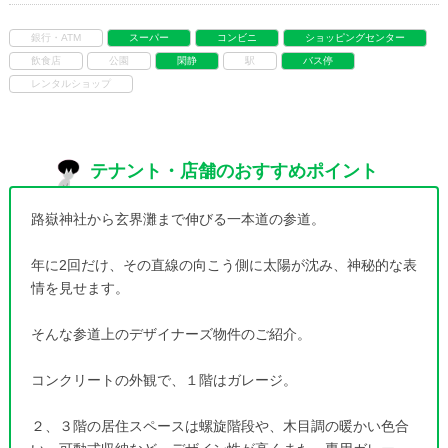
銀行・ATM
スーパー
コンビニ
ショッピングセンター
飲食店
公園
閑静
駅
バス停
レンタルショップ
テナント・店舗のおすすめポイント
路嶽神社から玄界灘まで伸びる一本道の参道。
年に2回だけ、その直線の向こう側に太陽が沈み、神秘的な表
情を見せます。
そんな参道上のデザイナーズ物件のご紹介。
コンクリートの外観で、１階はガレージ。
２、３階の居住スペースは螺旋階段や、木目調の暖かい色合