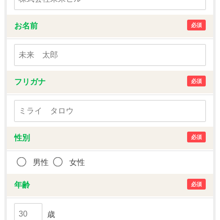
お名前
必須
フリガナ
必須
性別
必須
男性
女性
年齢
必須
歳