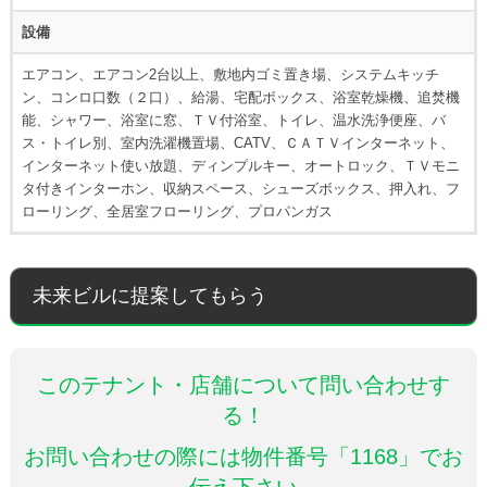
設備
エアコン、エアコン2台以上、敷地内ゴミ置き場、システムキッチ
ン、コンロ口数（２口）、給湯、宅配ボックス、浴室乾燥機、追焚機
能、シャワー、浴室に窓、ＴＶ付浴室、トイレ、温水洗浄便座、バ
ス・トイレ別、室内洗濯機置場、CATV、ＣＡＴＶインターネット、
インターネット使い放題、ディンプルキー、オートロック、ＴＶモニ
タ付きインターホン、収納スペース、シューズボックス、押入れ、フ
ローリング、全居室フローリング、プロパンガス
未来ビルに提案してもらう
このテナント・店舗について問い合わせす
る！
お問い合わせの際には物件番号「1168」でお
伝え下さい