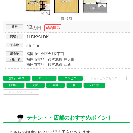
間取図
12
賃料
万円
1LDK/SLDK
間取り
55.4 ㎡
平米数
福岡市中央区今川2丁目
所在地
福岡市営地下鉄空港線 唐人町
沿線・駅
福岡市営地下鉄空港線 西新
銀行・ATM
スーパー
コンビニ
ショッピングセンター
飲食店
公園
閑静
駅
バス停
レンタルショップ
テナント・店舗のおすすめポイント
こちらの物件2025/3/31退去予定になります。